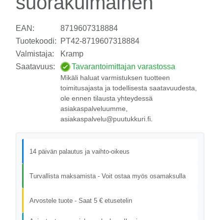
suorakulmainen
EAN:
8719607318884
Tuotekoodi:
PT42-8719607318884
Valmistaja:
Kramp
Saatavuus:
Tavarantoimittajan varastossa
Mikäli haluat varmistuksen tuotteen
toimitusajasta ja todellisesta saatavuudesta,
ole ennen tilausta yhteydessä
asiakaspalveluumme,
asiakaspalvelu@puutukkuri.fi.
14 päivän palautus ja vaihto-oikeus
Turvallista maksamista - Voit ostaa myös osamaksulla
Arvostele tuote - Saat 5 € etusetelin