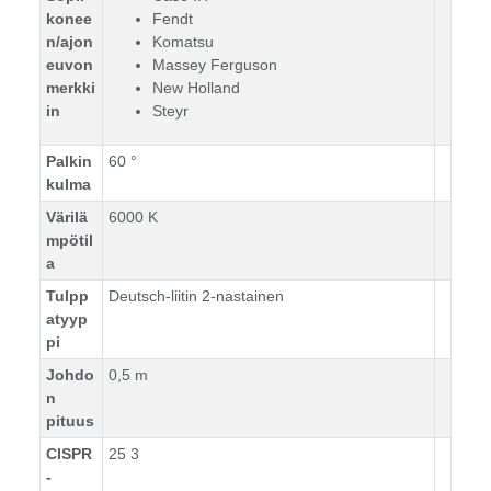
konee
Fendt
n/ajon
Komatsu
euvon
Massey Ferguson
merkki
New Holland
in
Steyr
Palkin
60 °
kulma
Värilä
6000 K
mpötil
a
Tulpp
Deutsch-liitin 2-nastainen
atyyp
pi
Johdo
0,5 m
n
pituus
CISPR
25 3
-