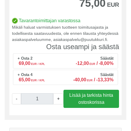
75,00
EUR
Tavarantoimittajan varastossa
Mikäli haluat varmistuksen tuotteen toimitusajasta ja
todellisesta saatavuudesta, ole ennen tilausta yhteydessä
asiakaspalveluumme, asiakaspalvelu@puutukkuri.fi.
Osta useampi ja säästä
+ Osta 2
Säästät
69,00
-12,00
/
-8,00%
EUR / KPL
EUR
+ Osta 4
Säästät
65,00
-40,00
/
-13,33%
EUR / KPL
EUR
Lisää ja tarkista hinta
-
+
ostoskorissa