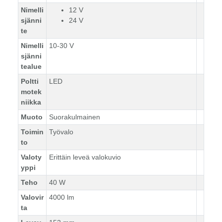
Nimelli
12 V
sjänni
24 V
te
Nimelli
10-30 V
sjänni
tealue
Poltti
LED
motek
niikka
Muoto
Suorakulmainen
Toimin
Työvalo
to
Valoty
Erittäin leveä valokuvio
yppi
Teho
40 W
Valovir
4000 lm
ta