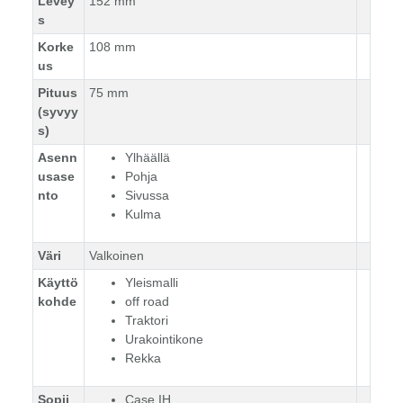
Levey
152 mm
s
Korke
108 mm
us
Pituus
75 mm
(syvyy
s)
Asenn
Ylhäällä
usase
Pohja
nto
Sivussa
Kulma
Väri
Valkoinen
Käyttö
Yleismalli
kohde
off road
Traktori
Urakointikone
Rekka
Sopii
Case IH