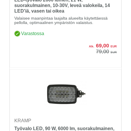
suorakulmainen, 10-30V, leveä valokeila, 14
LED'iä, vasen tai oikea
Valaisee maanpintaa laajalta alueelta käytettäessä
pellolla, optimaalinen ympäristön valaistus.
Varastossa
69,00
Alk.
EUR
79,00
EUR
KRAMP
Työvalo LED, 90 W, 6000 lm, suorakulmainen,