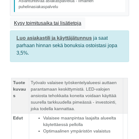
Asiantuntevaa asiakaspalvelua - Ilmainen
puhelinasiakaspalvelu
Kysy toimitusaika tai lisätietoja
Luo asiakastili ja käyttäjätunnus
ja saat
parhaan hinnan sekä bonuksia ostoistasi jopa
3,5%.
Tuote
Työvalo valaisee työskentelyalueesi auttaen
kuvau
parantamaan keskittymistä. LED-valojen
s
ansiosta tehokkaita koneita voidaan käyttää
suurella tarkkuudella pimeässä - investointi,
joka todella kannattaa.
Edut
Valaisee maanpintaa laajalta alueelta
käytettäessä pellolla
Optimaalinen ympäristön valaistus