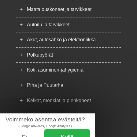
+
Maatalouskoneet ja tarvikkeet
+
Autoilu ja tarvikkeet
+
Akut, autosähkö ja elektroniikka
+
Polkupyörät
+
Koti, asuminen-jahygienia
+
Piha ja Puutarha
+
Kelkat, mönkiät ja pienkoneet
+
Puhelimet
Voimmeko asentaa evästeitä?
(Google Adwords, Google Analytics)