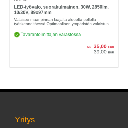
LED-työvalo, suorakulmainen, 30W, 2850lm,
10/30V, 89x97mm
Valaisee maanpinnan laajalta alueelta pellolla
työskenneltäessä Optimaalinen ympäristön valaistus
Tavarantoimittajan varastossa
35,00
Alk.
EUR
39,00
EUR
Yritys