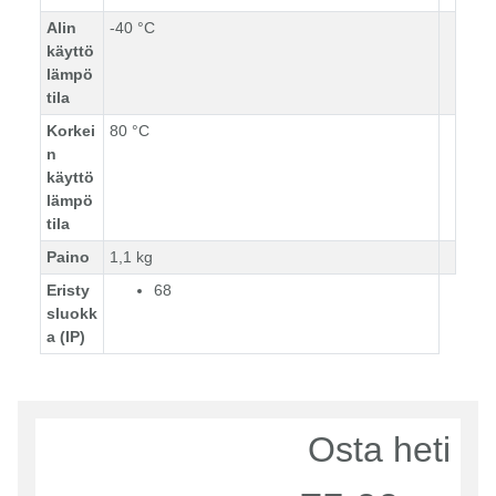
Alin
-40 °C
käyttö
lämpö
tila
Korkei
80 °C
n
käyttö
lämpö
tila
Paino
1,1 kg
Eristy
68
sluokk
a (IP)
Osta heti