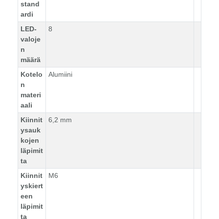
stand
ardi
LED-
8
valoje
n
määrä
Kotelo
Alumiini
n
materi
aali
Kiinnit
6,2 mm
ysauk
kojen
läpimit
ta
Kiinnit
M6
yskiert
een
läpimit
ta