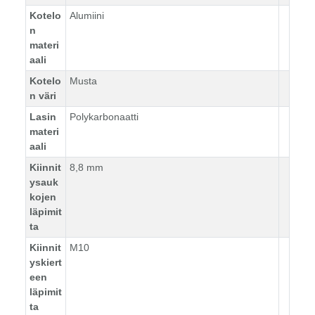
Kotelo
Alumiini
n
materi
aali
Kotelo
Musta
n väri
Lasin
Polykarbonaatti
materi
aali
Kiinnit
8,8 mm
ysauk
kojen
läpimit
ta
Kiinnit
M10
yskiert
een
läpimit
ta