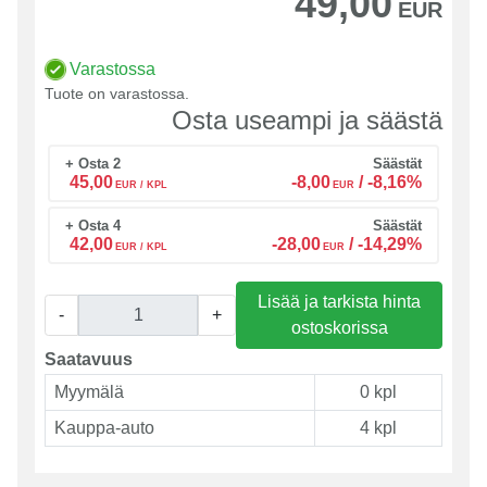
49,00
EUR
Varastossa
Tuote on varastossa.
Osta useampi ja säästä
+ Osta 2
Säästät
45,00
-8,00
/
-8,16%
EUR / KPL
EUR
+ Osta 4
Säästät
42,00
-28,00
/
-14,29%
EUR / KPL
EUR
Lisää ja tarkista hinta
-
+
ostoskorissa
Saatavuus
Myymälä
0 kpl
Kauppa-auto
4 kpl