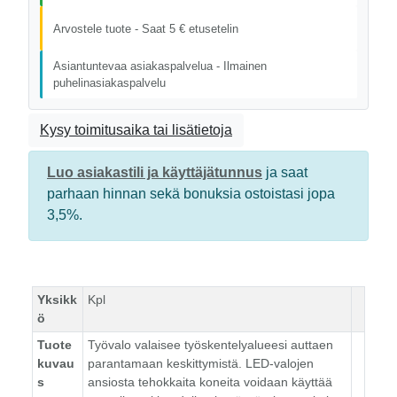
Arvostele tuote - Saat 5 € etusetelin
Asiantuntevaa asiakaspalvelua - Ilmainen
puhelinasiakaspalvelu
Kysy toimitusaika tai lisätietoja
Luo asiakastili ja käyttäjätunnus
ja saat
parhaan hinnan sekä bonuksia ostoistasi jopa
3,5%.
Yksikk
Kpl
ö
Tuote
Työvalo valaisee työskentelyalueesi auttaen
kuvau
parantamaan keskittymistä. LED-valojen
s
ansiosta tehokkaita koneita voidaan käyttää