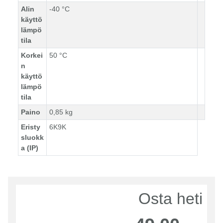
Alin
-40 °C
käyttö
lämpö
tila
Korkei
50 °C
n
käyttö
lämpö
tila
Paino
0,85 kg
Eristy
6K9K
sluokk
a (IP)
Osta heti