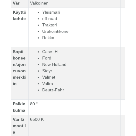
Väri
Valkoinen
Käyttö
Yleismalli
kohde
off road
Traktori
Urakointikone
Rekka
Sopii
Case IH
konee
Ford
n/ajon
New Holland
euvon
Steyr
merkki
Valmet
in
Valtra
Deutz-Fahr
Palkin
80 °
kulma
Värilä
6500 K
mpötil
a