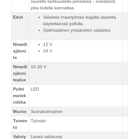
suurella tarkkuudella pimeässä - investointi,
joka todella kannattaa.
Edut
Valaisee maanpintaa laajalta alueelta
käytettäessä pellolla
Optimaalinen ympäristön valaistus
Nimelli
12 V
sjänni
24 V
te
Nimelli
10-30 V
sjänni
tealue
Poltti
LED
motek
niikka
Muoto
Suorakulmainen
Toimin
Työvalo
to
Valoty
Leveä valokuvio