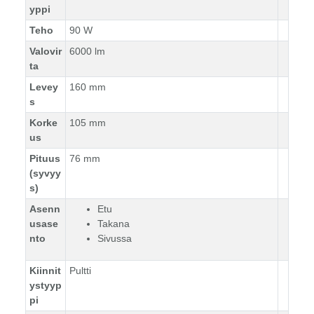
yppi
Teho
90 W
Valovir
6000 lm
ta
Levey
160 mm
s
Korke
105 mm
us
Pituus
76 mm
(syvyy
s)
Asenn
Etu
usase
Takana
nto
Sivussa
Kiinnit
Pultti
ystyyp
pi