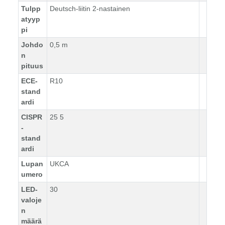
Tulpp
Deutsch-liitin 2-nastainen
atyyp
pi
Johdo
0,5 m
n
pituus
ECE-
R10
stand
ardi
CISPR
25 5
-
stand
ardi
Lupan
UKCA
umero
LED-
30
valoje
n
määrä