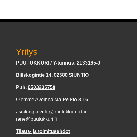
Yritys
PUUTUKKURI / Y-tunnus: 2133165-0
Billskogintie 14, 02580 SIUNTIO
Puh.
0503235750
Olemme Avoinna
Ma-Pe klo 8-16.
asiakaspalvelu@puutukkuri.fi
tai
rane@puutukkuri.fi
Tilaus- ja toimitusehdot