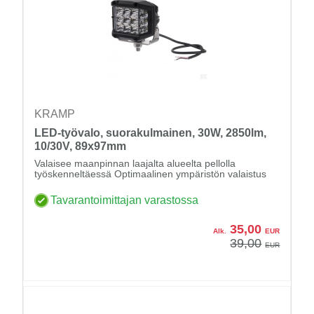
KRAMP
LED-työvalo, suorakulmainen, 30W, 2850lm,
10/30V, 89x97mm
Valaisee maanpinnan laajalta alueelta pellolla
työskenneltäessä Optimaalinen ympäristön valaistus
Tavarantoimittajan varastossa
35,00
Alk.
EUR
39,00
EUR