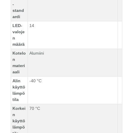
-
stand
ardi
LED-
14
valoje
n
määrä
Kotelo
Alumiini
n
materi
aali
Alin
-40 °C
käyttö
lämpö
tila
Korkei
70 °C
n
käyttö
lämpö