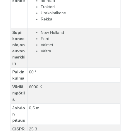
kohde
off road
Traktori
Urakointikone
Rekka
Sopii
New Holland
konee
Ford
n/ajon
Valmet
euvon
Valtra
merkki
in
Palkin
60 °
kulma
Värilä
6000 K
mpötil
a
Johdo
0,5 m
n
pituus
CISPR
25 3