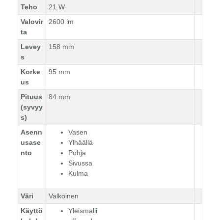
Teho
21 W
Valovir
2600 lm
ta
Levey
158 mm
s
Korke
95 mm
us
Pituus
84 mm
(syvyy
s)
Asenn
Vasen
usase
Ylhäällä
nto
Pohja
Sivussa
Kulma
Väri
Valkoinen
Käyttö
Yleismalli