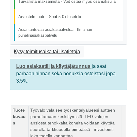
Turvallista maksamista - Voit ostaa myös osamaksulla
Arvostele tuote - Saat 5 € etusetelin
Asiantuntevaa asiakaspalvelua - Ilmainen
puhelinasiakaspalvelu
Kysy toimitusaika tai lisätietoja
Luo asiakastili ja käyttäjätunnus
ja saat
parhaan hinnan sekä bonuksia ostoistasi jopa
3,5%.
Tuote
Työvalo valaisee työskentelyalueesi auttaen
kuvau
parantamaan keskittymistä. LED-valojen
s
ansiosta tehokkaita koneita voidaan käyttää
suurella tarkkuudella pimeässä - investointi,
joka todella kannattaa.