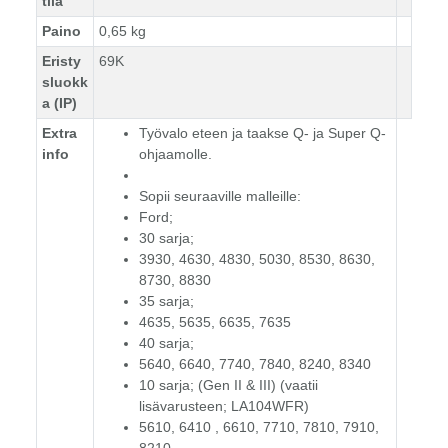
tila
Paino
0,65 kg
Eristy
69K
sluokk
a (IP)
Extra
Työvalo eteen ja taakse Q- ja Super Q-
info
ohjaamolle.
Sopii seuraaville malleille:
Ford;
30 sarja;
3930, 4630, 4830, 5030, 8530, 8630,
8730, 8830
35 sarja;
4635, 5635, 6635, 7635
40 sarja;
5640, 6640, 7740, 7840, 8240, 8340
10 sarja; (Gen II & III) (vaatii
lisävarusteen; LA104WFR)
5610, 6410 , 6610, 7710, 7810, 7910,
8210