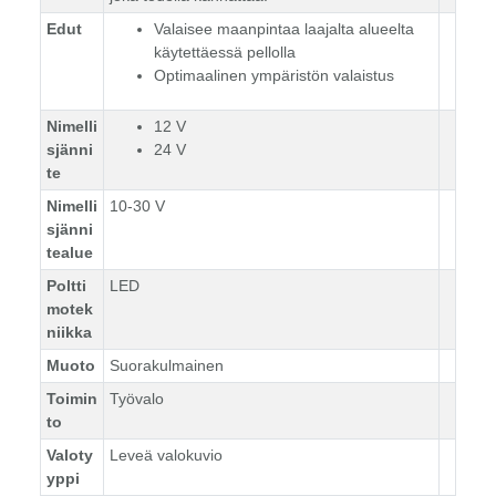
Edut
Valaisee maanpintaa laajalta alueelta
käytettäessä pellolla
Optimaalinen ympäristön valaistus
Nimelli
12 V
sjänni
24 V
te
Nimelli
10-30 V
sjänni
tealue
Poltti
LED
motek
niikka
Muoto
Suorakulmainen
Toimin
Työvalo
to
Valoty
Leveä valokuvio
yppi