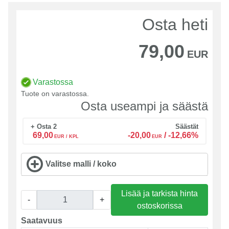
Osta heti
79,00
EUR
Varastossa
Tuote on varastossa.
Osta useampi ja säästä
+ Osta 2
Säästät
69,00
-20,00
/
-12,66%
EUR / KPL
EUR
Valitse malli / koko
Lisää ja tarkista hinta
-
+
ostoskorissa
Saatavuus