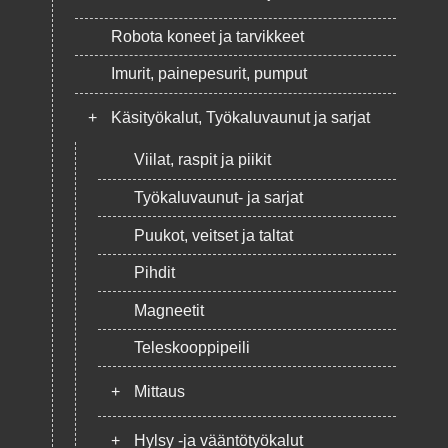
Robota koneet ja tarvikkeet
Imurit, painepesurit, pumput
+
Käsityökalut, Työkaluvaunut ja sarjat
Viilat, raspit ja piikit
Työkaluvaunut- ja sarjat
Puukot, veitset ja taltat
Pihdit
Magneetit
Teleskooppipeili
+
Mittaus
+
Hylsy -ja vääntötyökalut