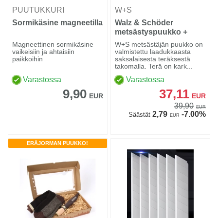
PUUTUKKURI
W+S
Sormikäsine magneetilla
Walz & Schöder
metsästyspuukko +
saapassukat
Magneettinen sormikäsine
W+S metsästäjän puukko on
vaikeisiin ja ahtaisiin
valmistettu laadukkaasta
paikkoihin
saksalaisesta teräksestä
takomalla. Terä on kark...
Varastossa
Varastossa
9,90
37,11
EUR
EUR
39,90
EUR
2,79
-7.00%
Säästät
EUR
ERÄJORMAN PUUKKO!