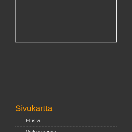
Sivukartta
Etusivu
Verkkokauppa