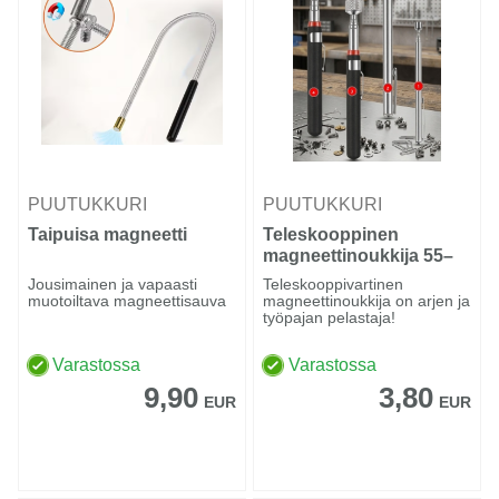
PUUTUKKURI
PUUTUKKURI
Taipuisa magneetti
Teleskooppinen
magneettinoukkija 55–
78 cm | Erittäin
Jousimainen ja vapaasti
Teleskooppivartinen
voimakas magneetti
muotoiltava magneettisauva
magneettinoukkija on arjen ja
työpajan pelastaja!
Varastossa
Varastossa
9,90
3,80
EUR
EUR