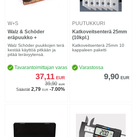
W+S
PUUTUKKURI
Walz & Schöder
Katkoveitsenterä 25mm
eräpuukko +
(10kpl.)
saapassukat
Walz Schöder puukkojen terä
Katkoveitsenterä 25mm 10
kestää käyttöä pitkään ja
kappaleen paketti
pitää terävyytensä.
Tavarantoimittajan varastossa
Varastossa
37,11
9,90
EUR
EUR
39,90
EUR
2,79
-7.00%
Säästät
EUR