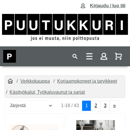
Kirjaudu / luo tili
Verkkokauppa
Korjaamokoneet ja tarvikkeet
Käsityökalut, Työkaluvaunut ja sarjat
1-18 / 43
1
2
3
»