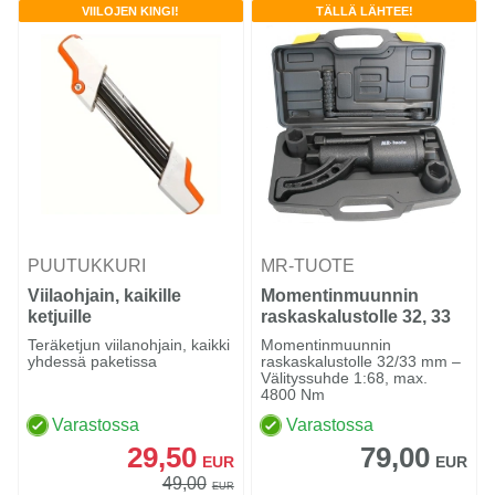
VIILOJEN KINGI!
TÄLLÄ LÄHTEE!
PUUTUKKURI
MR-TUOTE
Viilaohjain, kaikille
Momentinmuunnin
ketjuille
raskaskalustolle 32, 33
mm
Teräketjun viilanohjain, kaikki
Momentinmuunnin
yhdessä paketissa
raskaskalustolle 32/33 mm –
Välityssuhde 1:68, max.
4800 Nm
Varastossa
Varastossa
29,50
79,00
EUR
EUR
49,00
EUR