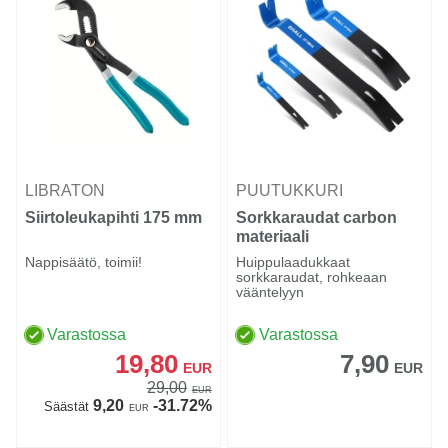
LIBRATON
PUUTUKKURI
Siirtoleukapihti 175 mm
Sorkkaraudat carbon
materiaali
Nappisäätö, toimii!
Huippulaadukkaat
sorkkaraudat, rohkeaan
vääntelyyn
Varastossa
Varastossa
19,80
7,90
EUR
EUR
29,00
EUR
9,20
-31.72%
Säästät
EUR