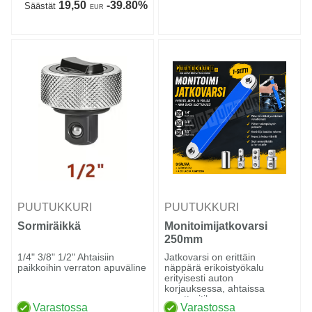
19,50
-39.80%
Säästät
EUR
PUUTUKKURI
PUUTUKKURI
Sormiräikkä
Monitoimijatkovarsi
250mm
1/4" 3/8" 1/2" Ahtaisiin
Jatkovarsi on erittäin
paikkoihin verraton apuväline
näppärä erikoistyökalu
erityisesti auton
korjauksessa, ahtaissa
moottoritilo...
Varastossa
Varastossa