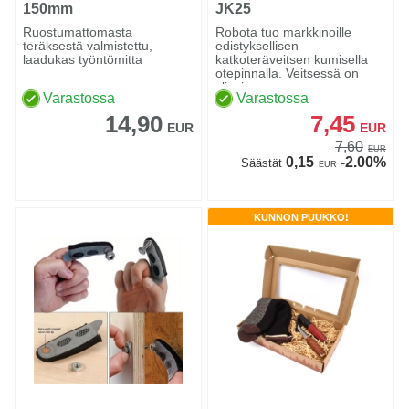
150mm
JK25
Ruostumattomasta
Robota tuo markkinoille
teräksestä valmistettu,
edistyksellisen
laadukas työntömitta
katkoteräveitsen kumisella
otepinnalla. Veitsessä on
ylivoi...
Varastossa
Varastossa
14,90
7,45
EUR
EUR
7,60
EUR
0,15
-2.00%
Säästät
EUR
KUNNON PUUKKO!