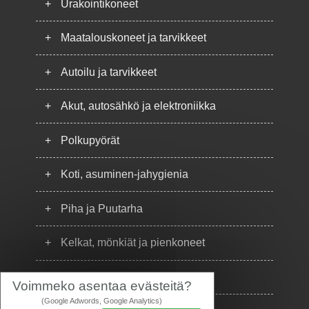
+
Urakointikoneet
+
Maatalouskoneet ja tarvikkeet
+
Autoilu ja tarvikkeet
+
Akut, autosähkö ja elektroniikka
+
Polkupyörät
+
Koti, asuminen-jahygienia
+
Piha ja Puutarha
+
Kelkat, mönkiät ja pienkoneet
+
Puhelimet
Voimmeko asentaa evästeitä?
(Google Adwords, Google Analytics)