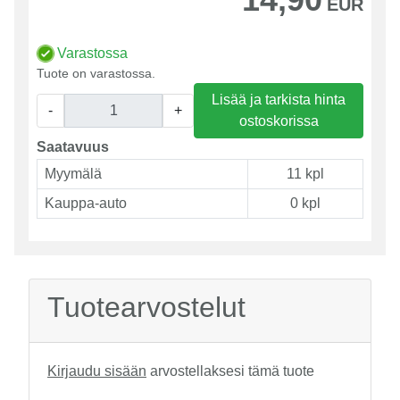
EUR
Varastossa
Tuote on varastossa.
Lisää ja tarkista hinta
-
+
ostoskorissa
Saatavuus
Myymälä
11 kpl
Kauppa-auto
0 kpl
Tuotearvostelut
Kirjaudu sisään
arvostellaksesi tämä tuote