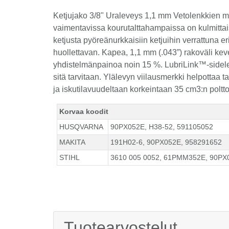
Ketjujako 3/8" Uraleveys 1,1 mm Vetolenkkien m
vaimentavissa kourutalttahampaissa on kulmittai
ketjusta pyöreänurkkaisiin ketjuihin verrattuna er
huollettavan. Kapea, 1,1 mm (.043”) rakoväli kev
yhdistelmänpainoa noin 15 %. LubriLink™-sidelen
sitä tarvitaan. Ylälevyn viilausmerkki helpottaa 
ja iskutilavuudeltaan korkeintaan 35 cm3:n poltt
Korvaa koodit
HUSQVARNA
90PX052E, H38-52, 591105052
MAKITA
191H02-6, 90PX052E, 958291652
STIHL
3610 005 0052, 61PMM352E, 90PX
Tuotearvostelut