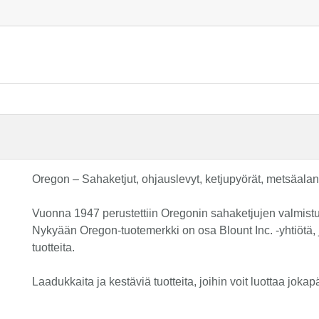
Oregon – Sahaketjut, ohjauslevyt, ketjupyörät, metsäalan 
Vuonna 1947 perustettiin Oregonin sahaketjujen valmistusyh
Nykyään Oregon-tuotemerkki on osa Blount Inc. -yhtiötä, j
tuotteita.
Laadukkaita ja kestäviä tuotteita, joihin voit luottaa joka