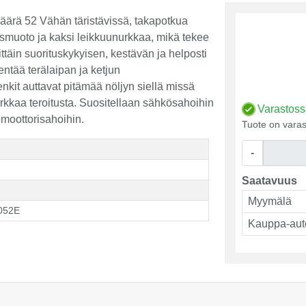
äärä 52 Vähän täristävissä, takapotkua
smuoto ja kaksi leikkuunurkkaa, mikä tekee
ittäin suorituskykyisen, kestävän ja helposti
entää terälaipan ja ketjun
kit auttavat pitämää nöljyn siellä missä
tarkkaa teroitusta. Suositellaan sähkösahoihin
Varastos
omoottorisahoihin.
Tuote on varas
-
Saatavuus
Myymälä
052E
Kauppa-aut