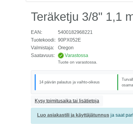
Teräketju 3/8" 1,1
EAN:
5400182968221
Tuotekoodi:
90PX052E
Valmistaja:
Oregon
Saatavuus:
Varastossa
Tuote on varastossa.
Turval
14 päivän palautus ja vaihto-oikeus
osama
Kysy toimitusaika tai lisätietoja
Luo asiakastili ja käyttäjätunnus
ja saat pa