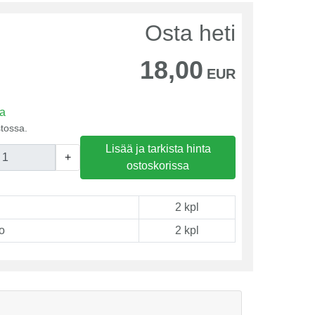
Osta heti
18,00
EUR
sa
tossa.
Lisää ja tarkista hinta
+
ostoskorissa
2 kpl
o
2 kpl