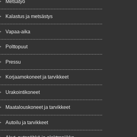
+
Metsätyö
+
Kalastus ja metsästys
+
Vapaa-aika
+
Polttopuut
+
Pressu
+
Korjaamokoneet ja tarvikkeet
+
Urakointikoneet
+
Maatalouskoneet ja tarvikkeet
+
Autoilu ja tarvikkeet