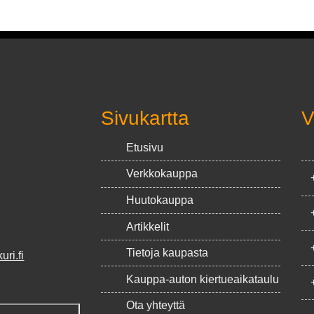
Sivukartta
V
Etusivu
Verkkokauppa
Huutokauppa
Artikkelit
Tietoja kaupasta
ri.fi
Kauppa-auton kiertueaikataulu
Ota yhteyttä