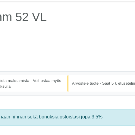
 mm 52 VL
lista maksamista - Voit ostaa myös
Arvostele tuote - Saat 5 € etusetelin
ksulla
rhaan hinnan sekä bonuksia ostoistasi jopa 3,5%.