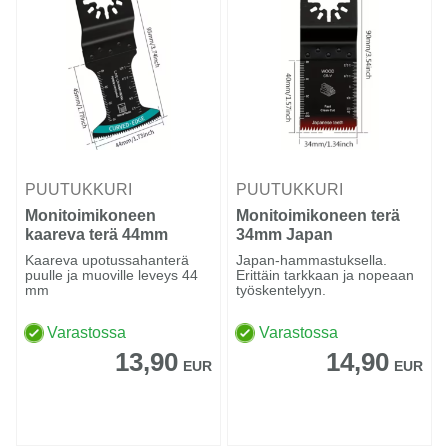
PUUTUKKURI
PUUTUKKURI
Monitoimikoneen
Monitoimikoneen terä
kaareva terä 44mm
34mm Japan
puulle ja muoville
hammastus puulle
Kaareva upotussahanterä
Japan-hammastuksella.
puulle ja muoville leveys 44
Erittäin tarkkaan ja nopeaan
mm
työskentelyyn.
Varastossa
Varastossa
13,90
14,90
EUR
EUR