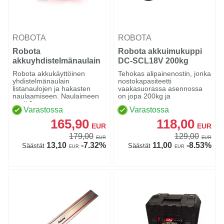
ROBOTA
ROBOTA
Robota
Robota akkuimukuppi
akkuyhdistelmänaulain
DC-SCL18V 200kg
DC-N50 runko
runko
Robota akkukäyttöinen
Tehokas alipainenostin, jonka
yhdistelmänaulain
nostokapasiteetti
listanaulojen ja hakasten
vaakasuorassa asennossa
naulaamiseen. Naulaimeen
on jopa 200kg ja
sopii 1,...
pystysuora...
Varastossa
Varastossa
165,90
118,00
EUR
EUR
179,00
129,00
EUR
EUR
13,10
-7.32%
11,00
-8.53%
Säästät
Säästät
EUR
EUR