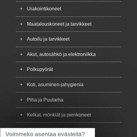
+
Urakointikoneet
+
Maatalouskoneet ja tarvikkeet
+
Autoilu ja tarvikkeet
+
Akut, autosähkö ja elektroniikka
+
Polkupyörät
+
Koti, asuminen-jahygienia
+
Piha ja Puutarha
+
Kelkat, mönkiät ja pienkoneet
+
Puhelimet
Voimmeko asentaa evästeitä?