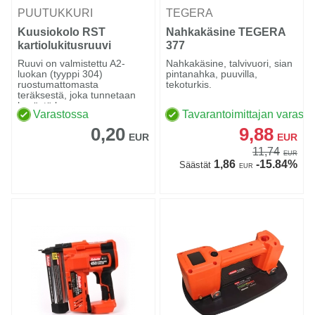
PUUTUKKURI
TEGERA
Kuusiokolo RST
Nahkakäsine TEGERA
kartiolukitusruuvi
377
Ruuvi on valmistettu A2-
Nahkakäsine, talvivuori, sian
luokan (tyyppi 304)
pintanahka, puuvilla,
ruostumattomasta
tekoturkis.
teräksestä, joka tunnetaan
hyvästä kor...
Varastossa
Tavarantoimittajan varasto
0,20
9,88
EUR
EUR
11,74
EUR
1,86
-15.84%
Säästät
EUR