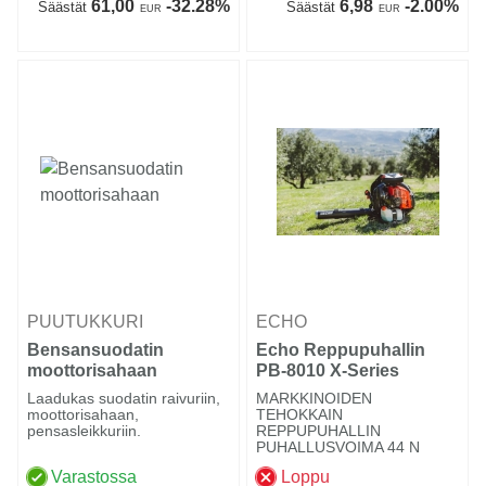
61,00
-32.28%
6,98
-2.00%
Säästät
Säästät
EUR
EUR
PUUTUKKURI
ECHO
Bensansuodatin
Echo Reppupuhallin
moottorisahaan
PB-8010 X-Series
Laadukas suodatin raivuriin,
MARKKINOIDEN
moottorisahaan,
TEHOKKAIN
pensasleikkuriin.
REPPUPUHALLIN
PUHALLUSVOIMA 44 N
Varastossa
Loppu