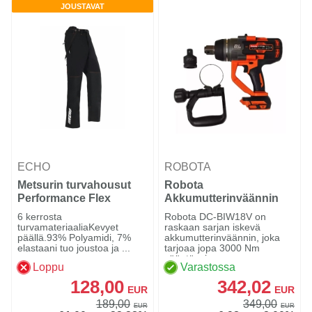
JOUSTAVAT
ECHO
ROBOTA
Metsurin turvahousut
Robota
Performance Flex
Akkumutterinväännin
Series; ECHO
1", 3000Nm DC-BIW18V
6 kerrosta
Robota DC-BIW18V on
runko
turvamateriaaliaKevyet
raskaan sarjan iskevä
päällä.93% Polyamidi, 7%
akkumutterinväännin, joka
elastaani tuo joustoa ja ...
tarjoaa jopa 3000 Nm
vääntövoim...
Loppu
Varastossa
128,00
342,02
EUR
EUR
189,00
349,00
EUR
EUR