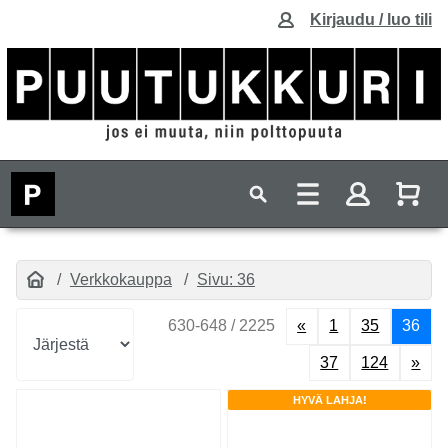
Kirjaudu / luo tili
Verkkokauppa
Sivu: 36
630-648 / 2225
«
1
35
36
37
124
»
HYVÄ LAHJA!