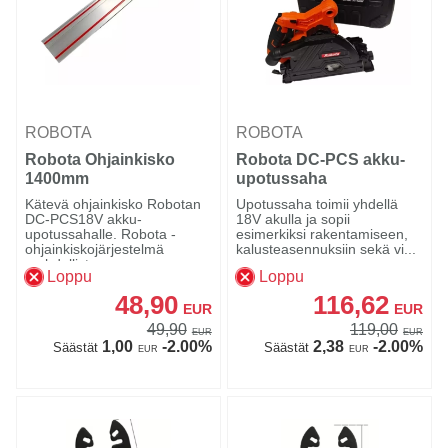
ROBOTA
ROBOTA
Robota Ohjainkisko
Robota DC-PCS akku-
1400mm
upotussaha
Kätevä ohjainkisko Robotan
Upotussaha toimii yhdellä
DC-PCS18V akku-
18V akulla ja sopii
upotussahalle. Robota -
esimerkiksi rakentamiseen,
ohjainkiskojärjestelmä
kalusteasennuksiin sekä vi...
mahdollista...
Loppu
Loppu
48,90
116,62
EUR
EUR
49,90
119,00
EUR
EUR
1,00
-2.00%
2,38
-2.00%
Säästät
Säästät
EUR
EUR