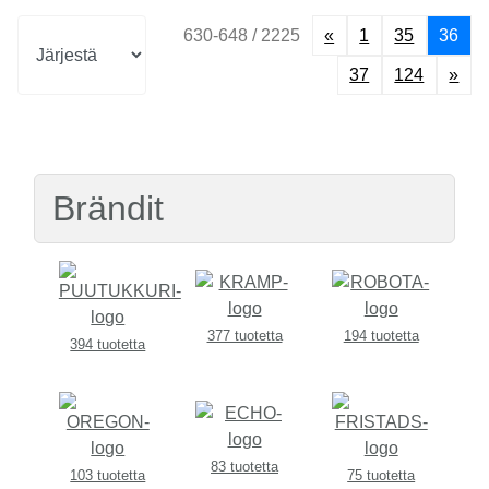
630-648 / 2225
«
1
35
36
37
124
»
Brändit
377 tuotetta
194 tuotetta
394 tuotetta
83 tuotetta
103 tuotetta
75 tuotetta