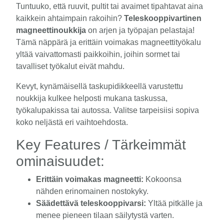
Tuntuuko, että ruuvit, pultit tai avaimet tipahtavat aina
kaikkein ahtaimpain rakoihin?
Teleskooppivartinen
magneettinoukkija
on arjen ja työpajan pelastaja!
Tämä näppärä ja erittäin voimakas magneettityökalu
yltää vaivattomasti paikkoihin, joihin sormet tai
tavalliset työkalut eivät mahdu.
Kevyt, kynämäisellä taskupidikkeellä varustettu
noukkija kulkee helposti mukana taskussa,
työkalupakissa tai autossa. Valitse tarpeisiisi sopiva
koko neljästä eri vaihtoehdosta.
Key Features / Tärkeimmät
ominaisuudet:
Erittäin voimakas magneetti:
Kokoonsa
nähden erinomainen nostokyky.
Säädettävä teleskooppivarsi:
Yltää pitkälle ja
menee pieneen tilaan säilytystä varten.