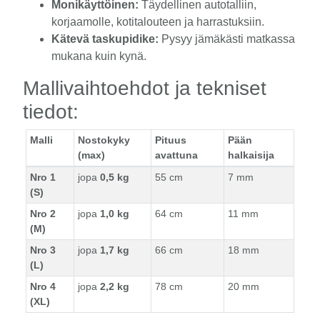
Monikäyttöinen:
Täydellinen autotalliin,
korjaamolle, kotitalouteen ja harrastuksiin.
Kätevä taskupidike:
Pysyy jämäkästi matkassa
mukana kuin kynä.
Mallivaihtoehdot ja tekniset
tiedot:
Malli
Nostokyky
Pituus
Pään
(max)
avattuna
halkaisija
Nro 1
jopa
0,5 kg
55 cm
7 mm
(S)
Nro 2
jopa
1,0 kg
64 cm
11 mm
(M)
Nro 3
jopa
1,7 kg
66 cm
18 mm
(L)
Nro 4
jopa
2,2 kg
78 cm
20 mm
(XL)