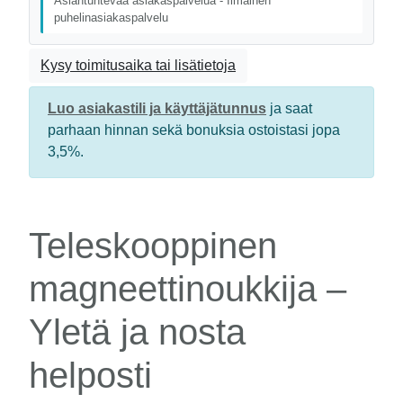
Asiantuntevaa asiakaspalvelua - Ilmainen
puhelinasiakaspalvelu
Kysy toimitusaika tai lisätietoja
Luo asiakastili ja käyttäjätunnus
ja saat
parhaan hinnan sekä bonuksia ostoistasi jopa
3,5%.
Teleskooppinen
magneettinoukkija –
Yletä ja nosta
helposti