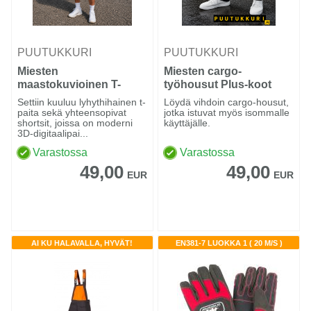
PUUTUKKURI
PUUTUKKURI
Miesten
Miesten cargo-
maastokuvioinen T-
työhousut Plus-koot
paita- ja shortsisetti
4XL–7XL
Settiin kuuluu lyhythihainen t-
Löydä vihdoin cargo-housut,
paita sekä yhteensopivat
jotka istuvat myös isommalle
shortsit, joissa on moderni
käyttäjälle.
3D-digitaalipai...
Varastossa
Varastossa
49,00
49,00
EUR
EUR
AI KU HALAVALLA, HYVÄT!
EN381-7 LUOKKA 1 ( 20 M/S )