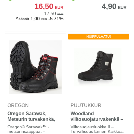
16,50
4,90
EUR
EUR
17,50
EUR
1,00
-5.71%
Säästät
EUR
HUIPPULAATU!
OREGON
PUUTUKKURI
Oregon Sarawak,
Woodland
Metsurin turvakenkä,
viiltosuojaturvakenkä –
nahka Class 1
Luokka 2 (24 m/s), Black
Oregon® Sarawak™ -
Viiltosuojausluokka II –
metsurinsaappaat –
Turvallisuus Ennen Kaikkea.