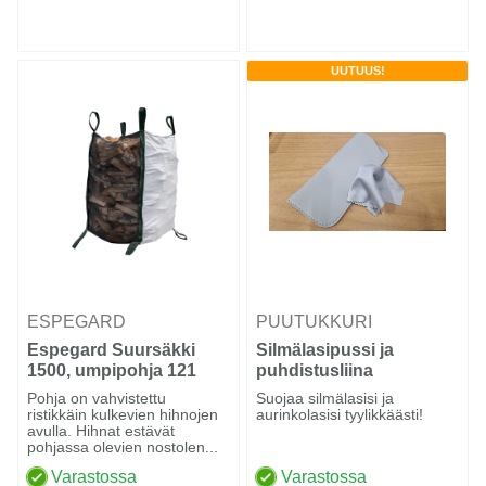
UUTUUS!
ESPEGARD
PUUTUKKURI
Espegard Suursäkki
Silmälasipussi ja
1500, umpipohja 121
puhdistusliina
Pohja on vahvistettu
Suojaa silmälasisi ja
ristikkäin kulkevien hihnojen
aurinkolasisi tyylikkäästi!
avulla. Hihnat estävät
pohjassa olevien nostolen...
Varastossa
Varastossa