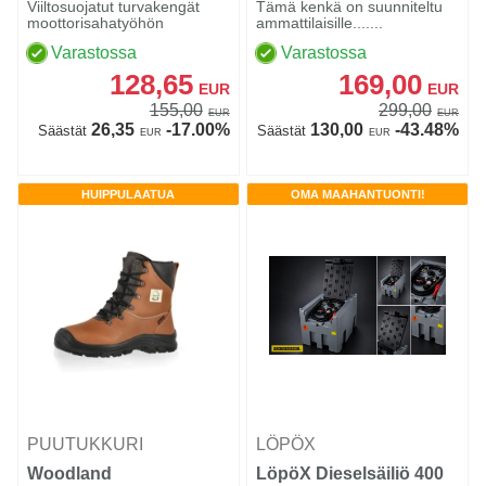
Viiltosuojatut turvakengät
Tämä kenkä on suunniteltu
moottorisahatyöhön
ammattilaisille.......
Varastossa
Varastossa
128,65
169,00
EUR
EUR
155,00
299,00
EUR
EUR
26,35
-17.00%
130,00
-43.48%
Säästät
Säästät
EUR
EUR
HUIPPULAATUA
OMA MAAHANTUONTI!
PUUTUKKURI
LÖPÖX
Woodland
LöpöX Dieselsäiliö 400