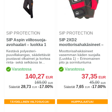
SIP PROTECTION
SIP PROTECTION
SIP Aspin viiltosuoja-
SIP 2XD2
avohaalari – luokka 1
moottorisahakäsineet –
vasen käsi
Kestävä polyesteri-
Moottorisahakäsineet
puuvillakangas, säädettävät
vasemman käden suojalla
joustavat olkaimet ja korkea
(Luokka 1) – Erinomainen
rinta- sekä selkäosa te...
pito ja sormituntuma
Varastossa
Varastossa
140,27
37,35
EUR
EUR
169,00
45,00
EUR
EUR
28,73
-17.00%
7,65
-17.00%
Säästät
Säästät
EUR
EUR
TÄYDELLINEN VIILTOSUOJA!
HUIPPULAATUA!