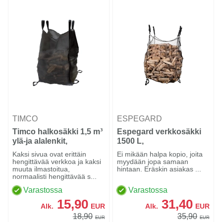
TIMCO
ESPEGARD
Timco halkosäkki 1,5 m³
Espegard verkkosäkki
ylä-ja alalenkit,
1500 L,
95x95x160 cm
Pohjatyhjennettävä
Kaksi sivua ovat erittäin
Ei mikään halpa kopio, joita
hengittävää verkkoa ja kaksi
myydään jopa samaan
muuta ilmastoitua,
hintaan. Eräskin asiakas ...
normaalisti hengittävää s...
Varastossa
Varastossa
15,90
31,40
Alk.
EUR
Alk.
EUR
18,90
35,90
EUR
EUR