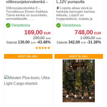
viiltosuojaturvakenkä –
L,12V pumpulla
Luokka 2 (24 m/s),
Viiltosuojausluokka II –
⛽ Lopeta aikaa vievä ja
Brown
Turvallisuus Ennen Kaikkea.
hankala kannujen kanssa
Tämä kenkä on suunniteltu
kikkailu. LöpöX on
ammattilaisille.......
huippukätevä, matala ja
lukittav...
Varastossa
Varastossa
169,00
748,00
EUR
EUR
299,00
1 090,00
EUR
EUR
130,00
-43.48%
342,00
-31.38%
Säästät
Säästät
EUR
EUR
KOOT 5XL-8XL!
KOOT XL-6XL!