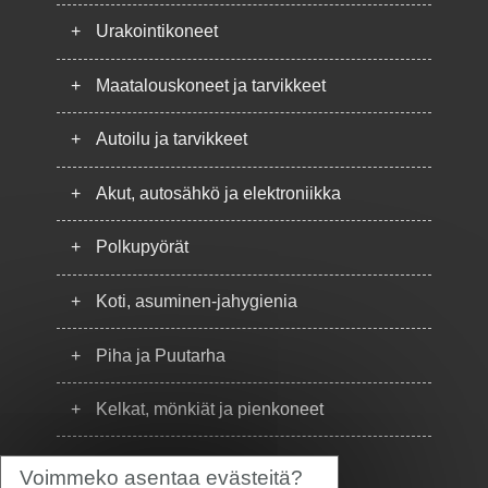
+
Urakointikoneet
+
Maatalouskoneet ja tarvikkeet
+
Autoilu ja tarvikkeet
+
Akut, autosähkö ja elektroniikka
+
Polkupyörät
+
Koti, asuminen-jahygienia
+
Piha ja Puutarha
+
Kelkat, mönkiät ja pienkoneet
+
Puhelimet
Voimmeko asentaa evästeitä?