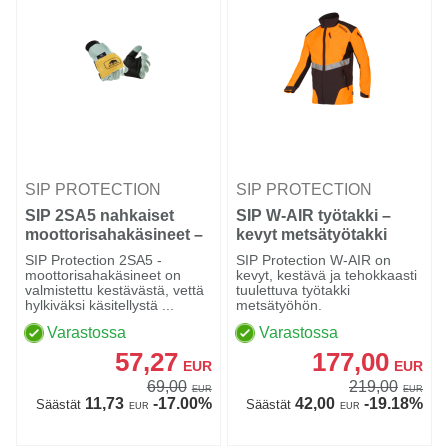
SIP PROTECTION
SIP PROTECTION
SIP 2SA5 nahkaiset
SIP W-AIR työtakki –
moottorisahakäsineet –
kevyt metsätyötakki
luokka 1
SIP Protection 2SA5 -
SIP Protection W-AIR on
moottorisahakäsineet on
kevyt, kestävä ja tehokkaasti
valmistettu kestävästä, vettä
tuulettuva työtakki
hylkiväksi käsitellystä ...
metsätyöhön.
Varastossa
Varastossa
57,27
177,00
EUR
EUR
69,00
219,00
EUR
EUR
11,73
-17.00%
42,00
-19.18%
Säästät
Säästät
EUR
EUR