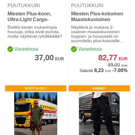
PUUTUKKURI
PUUTUKKURI
Miesten Plus-koon,
Miesten Plus-kokoinen
Ultra-Light Cargo-
Maastokuvioinen
shortsit
Huppari- ja Housusetti
Etsitkö kesän mukavimpia
Näyttävä ja mukava 2-
housuja, jotka eivät purista,
osainen maastokuvioinen
mutta näyttävät ryhdikkäiltä?
huppari- ja housusetti on
suunniteltu plus-kokoisille ...
Varastossa
Varastossa
37,00
82,77
EUR
EUR
89,00
EUR
6,23
-7.00%
Säästät
EUR
KOOT S-2XL!
IHANAT!