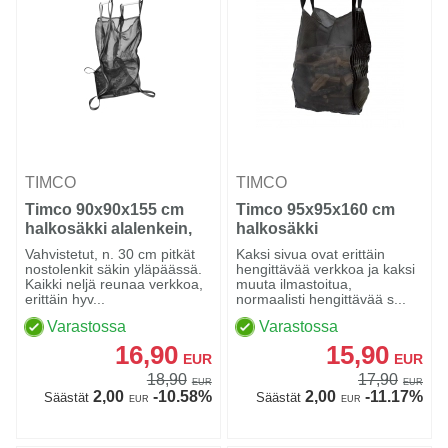
TIMCO
TIMCO
Timco 90x90x155 cm
Timco 95x95x160 cm
halkosäkki alalenkein,
halkosäkki
verkkoa
Vahvistetut, n. 30 cm pitkät
Kaksi sivua ovat erittäin
nostolenkit säkin yläpäässä.
hengittävää verkkoa ja kaksi
Kaikki neljä reunaa verkkoa,
muuta ilmastoitua,
erittäin hyv...
normaalisti hengittävää s...
Varastossa
Varastossa
16,90
15,90
EUR
EUR
18,90
17,90
EUR
EUR
2,00
-10.58%
2,00
-11.17%
Säästät
Säästät
EUR
EUR