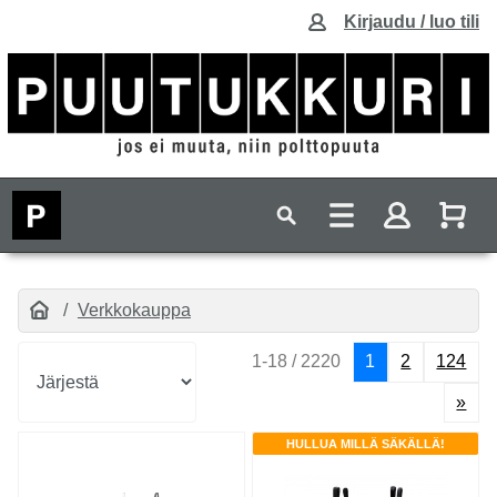
Kirjaudu / luo tili
Verkkokauppa
1-18 / 2220
1
2
124
»
HULLUA MILLÄ SÄKÄLLÄ!