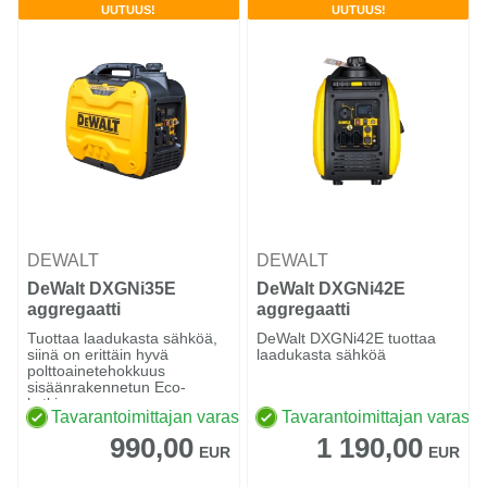
UUTUUS!
UUTUUS!
DEWALT
DEWALT
DeWalt DXGNi35E
DeWalt DXGNi42E
aggregaatti
aggregaatti
Tuottaa laadukasta sähköä,
DeWalt DXGNi42E tuottaa
siinä on erittäin hyvä
laadukasta sähköä
polttoainetehokkuus
sisäänrakennetun Eco-
kytkimen...
Tavarantoimittajan varastossa
Tavarantoimittajan varasto
990,00
1 190,00
EUR
EUR