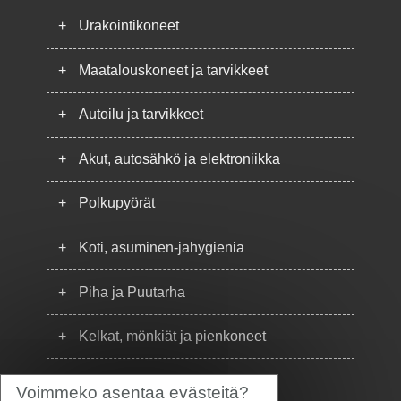
+
Urakointikoneet
+
Maatalouskoneet ja tarvikkeet
+
Autoilu ja tarvikkeet
+
Akut, autosähkö ja elektroniikka
+
Polkupyörät
+
Koti, asuminen-jahygienia
+
Piha ja Puutarha
+
Kelkat, mönkiät ja pienkoneet
+
Puhelimet
Voimmeko asentaa evästeitä?