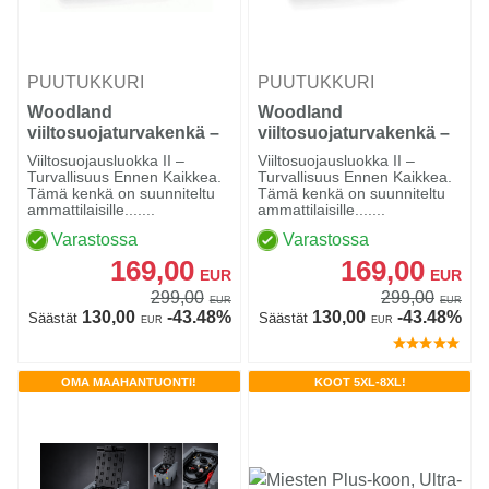
PUUTUKKURI
PUUTUKKURI
Woodland
Woodland
viiltosuojaturvakenkä –
viiltosuojaturvakenkä –
Luokka 2 (24 m/s), Black
Luokka 2 (24 m/s),
Viiltosuojausluokka II –
Viiltosuojausluokka II –
Brown
Turvallisuus Ennen Kaikkea.
Turvallisuus Ennen Kaikkea.
Tämä kenkä on suunniteltu
Tämä kenkä on suunniteltu
ammattilaisille.......
ammattilaisille.......
Varastossa
Varastossa
169,00
169,00
EUR
EUR
299,00
299,00
EUR
EUR
130,00
-43.48%
130,00
-43.48%
Säästät
Säästät
EUR
EUR
OMA MAAHANTUONTI!
KOOT 5XL-8XL!