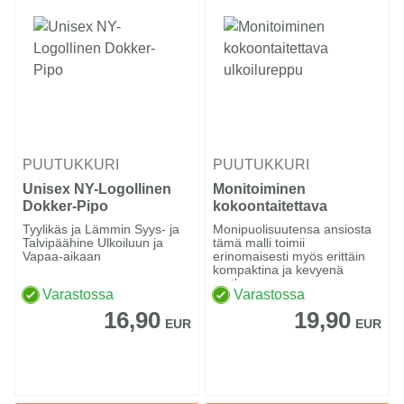
PUUTUKKURI
PUUTUKKURI
Unisex NY-Logollinen
Monitoiminen
Dokker-Pipo
kokoontaitettava
ulkoilureppu
Tyylikäs ja Lämmin Syys- ja
Monipuolisuutensa ansiosta
Talvipäähine Ulkoiluun ja
tämä malli toimii
Vapaa-aikaan
erinomaisesti myös erittäin
kompaktina ja kevyenä
matk...
Varastossa
Varastossa
16,90
19,90
EUR
EUR