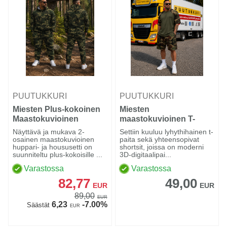
PUUTUKKURI
PUUTUKKURI
Miesten Plus-kokoinen
Miesten
Maastokuvioinen
maastokuvioinen T-
Huppari- ja Housusetti
paita- ja shortsisetti
Näyttävä ja mukava 2-
Settiin kuuluu lyhythihainen t-
osainen maastokuvioinen
paita sekä yhteensopivat
huppari- ja housusetti on
shortsit, joissa on moderni
suunniteltu plus-kokoisille ...
3D-digitaalipai...
Varastossa
Varastossa
82,77
49,00
EUR
EUR
89,00
EUR
6,23
-7.00%
Säästät
EUR