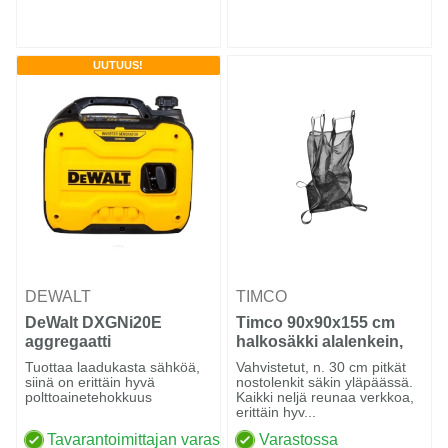
UUTUUS!
DEWALT
TIMCO
DeWalt DXGNi20E
Timco 90x90x155 cm
aggregaatti
halkosäkki alalenkein,
verkkoa
Tuottaa laadukasta sähköä,
Vahvistetut, n. 30 cm pitkät
siinä on erittäin hyvä
nostolenkit säkin yläpäässä.
polttoainetehokkuus
Kaikki neljä reunaa verkkoa,
erittäin hyv...
Tavarantoimittajan varastossa
Varastossa