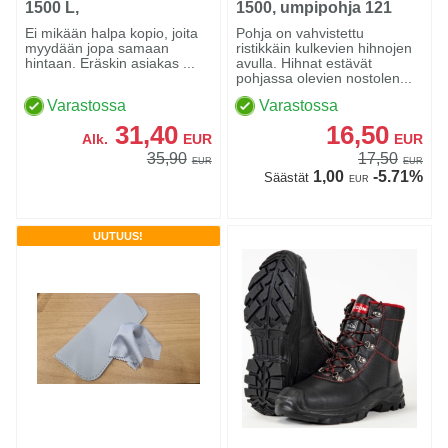
1500 L,
1500, umpipohja 121
Pohjatyhjennettävä
Ei mikään halpa kopio, joita
Pohja on vahvistettu
myydään jopa samaan
ristikkäin kulkevien hihnojen
hintaan. Eräskin asiakas ...
avulla. Hihnat estävät
pohjassa olevien nostolen...
Varastossa
Varastossa
31,40
16,50
Alk.
EUR
EUR
35,90
17,50
EUR
EUR
1,00
-5.71%
Säästät
EUR
UUTUUS!