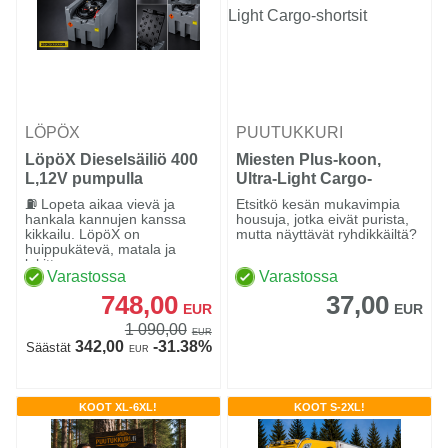
LÖPÖX
PUUTUKKURI
LöpöX Dieselsäiliö 400
Miesten Plus-koon,
L,12V pumpulla
Ultra-Light Cargo-
shortsit
⛽ Lopeta aikaa vievä ja
Etsitkö kesän mukavimpia
hankala kannujen kanssa
housuja, jotka eivät purista,
kikkailu. LöpöX on
mutta näyttävät ryhdikkäiltä?
huippukätevä, matala ja
lukittav...
Varastossa
Varastossa
748,00
37,00
EUR
EUR
1 090,00
EUR
342,00
-31.38%
Säästät
EUR
KOOT XL-6XL!
KOOT S-2XL!