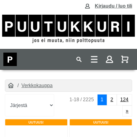
Kirjaudu / luo tili
Verkkokauppa
1-18 / 2225
1
2
124
»
UUTUUS!
UUTUUS!