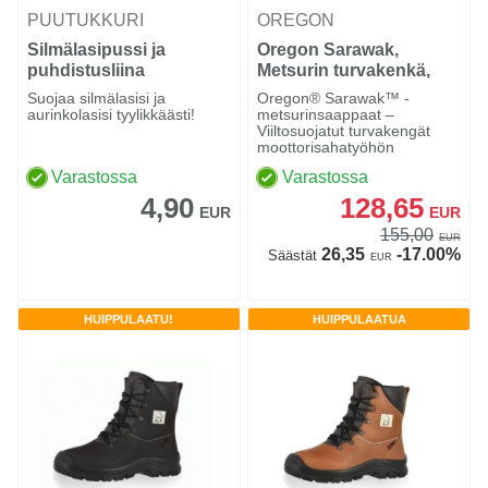
PUUTUKKURI
OREGON
Silmälasipussi ja
Oregon Sarawak,
puhdistusliina
Metsurin turvakenkä,
nahka Class 1
Suojaa silmälasisi ja
Oregon® Sarawak™ -
aurinkolasisi tyylikkäästi!
metsurinsaappaat –
Viiltosuojatut turvakengät
moottorisahatyöhön
Varastossa
Varastossa
4,90
128,65
EUR
EUR
155,00
EUR
26,35
-17.00%
Säästät
EUR
HUIPPULAATU!
HUIPPULAATUA