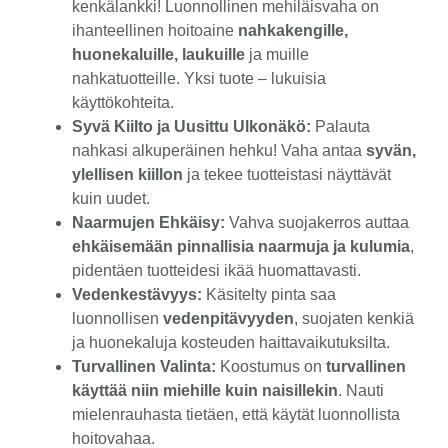
kenkälankki! Luonnollinen mehiläisvaha on
ihanteellinen hoitoaine
nahkakengille,
huonekaluille, laukuille
ja muille
nahkatuotteille. Yksi tuote – lukuisia
käyttökohteita.
Syvä Kiilto ja Uusittu Ulkonäkö:
Palauta
nahkasi alkuperäinen hehku! Vaha antaa
syvän,
ylellisen kiillon
ja tekee tuotteistasi näyttävät
kuin uudet.
Naarmujen Ehkäisy:
Vahva suojakerros auttaa
ehkäisemään pinnallisia naarmuja ja kulumia
,
pidentäen tuotteidesi ikää huomattavasti.
Vedenkestävyys:
Käsitelty pinta saa
luonnollisen
vedenpitävyyden
, suojaten kenkiä
ja huonekaluja kosteuden haittavaikutuksilta.
Turvallinen Valinta:
Koostumus on
turvallinen
käyttää niin miehille kuin naisillekin
. Nauti
mielenrauhasta tietäen, että käytät luonnollista
hoitovahaa.