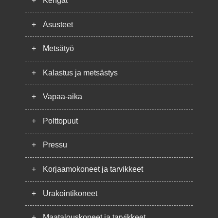
+
Kengät
+
Asusteet
+
Metsätyö
+
Kalastus ja metsästys
+
Vapaa-aika
+
Polttopuut
+
Pressu
+
Korjaamokoneet ja tarvikkeet
+
Urakointikoneet
+
Maatalouskoneet ja tarvikkeet