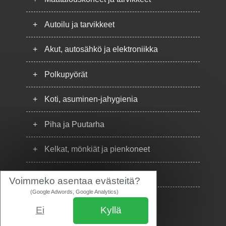
+
Autoilu ja tarvikkeet
+
Akut, autosähkö ja elektroniikka
+
Polkupyörät
+
Koti, asuminen-jahygienia
+
Piha ja Puutarha
+
Kelkat, mönkiät ja pienkoneet
+
Puhelimet
Voimmeko asentaa evästeitä?
(Google Adwords, Google Analytics)
Ei
Kyllä