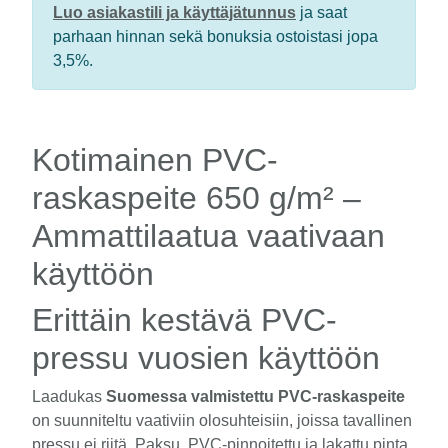
Luo asiakastili ja käyttäjätunnus
ja saat
parhaan hinnan sekä bonuksia ostoistasi jopa
3,5%.
Kotimainen PVC-
raskaspeite 650 g/m² –
Ammattilaatua vaativaan
käyttöön
Erittäin kestävä PVC-
pressu vuosien käyttöön
Laadukas
Suomessa valmistettu PVC-raskaspeite
on suunniteltu vaativiin olosuhteisiin, joissa tavallinen
pressu ei riitä. Paksu, PVC-pinnoitettu ja lakattu pinta