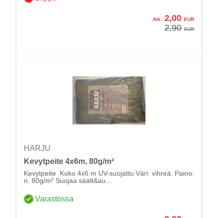
2,00
Alk.
EUR
2,90
EUR
HARJU
Kevytpeite 4x6m, 80g/m²
Kevytpeite Koko 4x6 m UV-suojattu Väri: vihreä. Paino:
n. 80g/m² Suojaa säält&au...
Varastossa