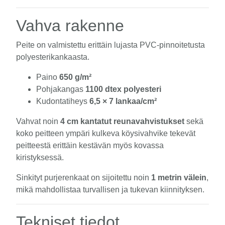
Vahva rakenne
Peite on valmistettu erittäin lujasta PVC-pinnoitetusta
polyesterikankaasta.
Paino
650 g/m²
Pohjakangas
1100 dtex polyesteri
Kudontatiheys
6,5 × 7 lankaa/cm²
Vahvat noin
4 cm kantatut reunavahvistukset
sekä
koko peitteen ympäri kulkeva köysivahvike tekevät
peitteestä erittäin kestävän myös kovassa
kiristyksessä.
Sinkityt purjerenkaat on sijoitettu noin
1 metrin välein
,
mikä mahdollistaa turvallisen ja tukevan kiinnityksen.
Tekniset tiedot