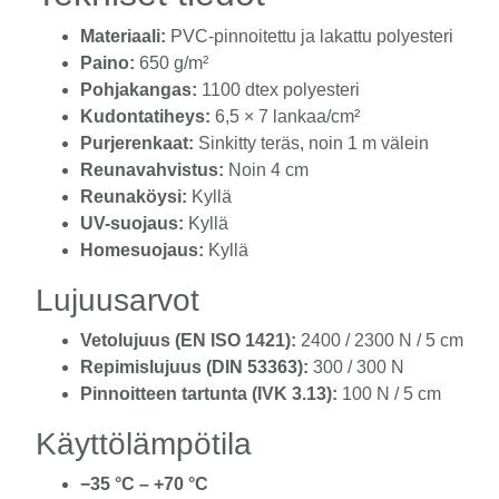
Materiaali:
PVC-pinnoitettu ja lakattu polyesteri
Paino:
650 g/m²
Pohjakangas:
1100 dtex polyesteri
Kudontatiheys:
6,5 × 7 lankaa/cm²
Purjerenkaat:
Sinkitty teräs, noin 1 m välein
Reunavahvistus:
Noin 4 cm
Reunaköysi:
Kyllä
UV-suojaus:
Kyllä
Homesuojaus:
Kyllä
Lujuusarvot
Vetolujuus (EN ISO 1421):
2400 / 2300 N / 5 cm
Repimislujuus (DIN 53363):
300 / 300 N
Pinnoitteen tartunta (IVK 3.13):
100 N / 5 cm
Käyttölämpötila
−35 °C – +70 °C