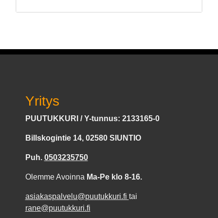
Yritys
PUUTUKKURI / Y-tunnus: 2133165-0
Billskogintie 14, 02580 SIUNTIO
Puh.
0503235750
Olemme Avoinna
Ma-Pe klo 8-16.
asiakaspalvelu@puutukkuri.fi
tai
rane@puutukkuri.fi