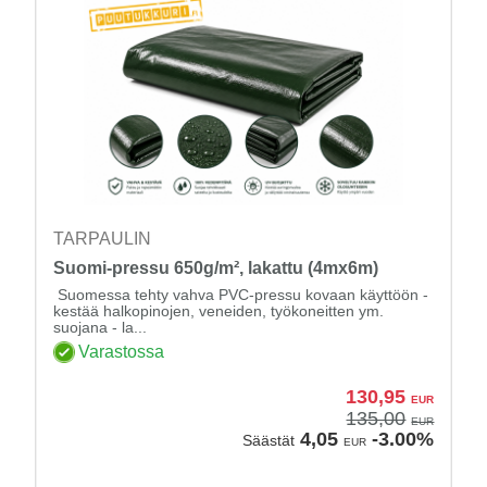
TARPAULIN
Suomi-pressu 650g/m², lakattu (4mx6m)
Suomessa tehty vahva PVC-pressu kovaan käyttöön -
kestää halkopinojen, veneiden, työkoneitten ym.
suojana - la...
Varastossa
130,95
EUR
135,00
EUR
4,05
-3.00%
Säästät
EUR