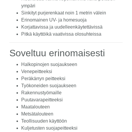
ympäri
Sinkityt purjerenkaat noin 1 metrin välein
Erinomainen UV- ja homesuoja
Korjattavissa ja uudelleenkäytettävissä
Pitkä käyttöikä vaativissa olosuhteissa
Soveltuu erinomaisesti
Halkopinojen suojaukseen
Venepeitteeksi
Peräkärryn peitteeksi
Työkoneiden suojaukseen
Rakennustyömaille
Puutavarapeitteeksi
Maatalouteen
Metsätalouteen
Teollisuuden käyttöön
Kuljetusten suojapeitteeksi