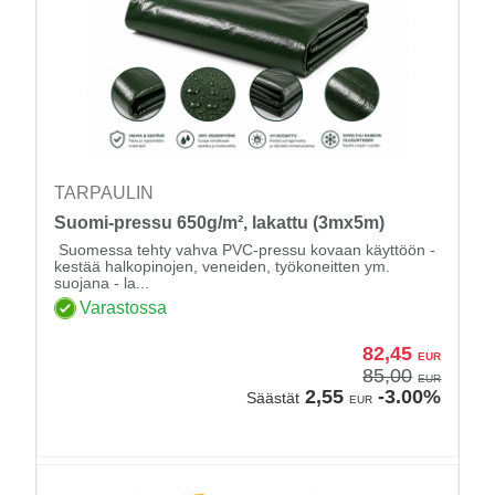
TARPAULIN
Suomi-pressu 650g/m², lakattu (3mx5m)
Suomessa tehty vahva PVC-pressu kovaan käyttöön -
kestää halkopinojen, veneiden, työkoneitten ym.
suojana - la...
Varastossa
82,45
EUR
85,00
EUR
2,55
-3.00%
Säästät
EUR