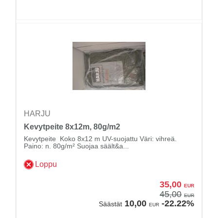
HARJU
Kevytpeite 8x12m, 80g/m2
Kevytpeite Koko 8x12 m UV-suojattu Väri: vihreä.
Paino: n. 80g/m² Suojaa säält&a...
Loppu
35,00
EUR
45,00
EUR
10,00
-22.22%
Säästät
EUR