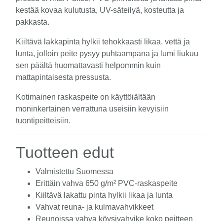
kestää kovaa kulutusta, UV-säteilyä, kosteutta ja
pakkasta.
Kiiltävä lakkapinta hylkii tehokkaasti likaa, vettä ja
lunta, jolloin peite pysyy puhtaampana ja lumi liukuu
sen päältä huomattavasti helpommin kuin
mattapintaisesta pressusta.
Kotimainen raskaspeite on käyttöiältään
moninkertainen verrattuna useisiin kevyisiin
tuontipeitteisiin.
Tuotteen edut
Valmistettu Suomessa
Erittäin vahva 650 g/m² PVC-raskaspeite
Kiiltävä lakattu pinta hylkii likaa ja lunta
Vahvat reuna- ja kulmavahvikkeet
Reunoissa vahva köysivahvike koko peitteen