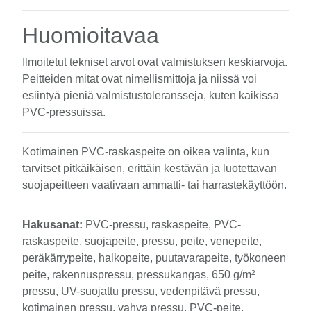
Huomioitavaa
Ilmoitetut tekniset arvot ovat valmistuksen keskiarvoja.
Peitteiden mitat ovat nimellismittoja ja niissä voi
esiintyä pieniä valmistustoleransseja, kuten kaikissa
PVC-pressuissa.
Kotimainen PVC-raskaspeite on oikea valinta, kun
tarvitset pitkäikäisen, erittäin kestävän ja luotettavan
suojapeitteen vaativaan ammatti- tai harrastekäyttöön.
Hakusanat:
PVC-pressu, raskaspeite, PVC-
raskaspeite, suojapeite, pressu, peite, venepeite,
peräkärrypeite, halkopeite, puutavarapeite, työkoneen
peite, rakennuspressu, pressukangas, 650 g/m²
pressu, UV-suojattu pressu, vedenpitävä pressu,
kotimainen pressu, vahva pressu, PVC-peite,