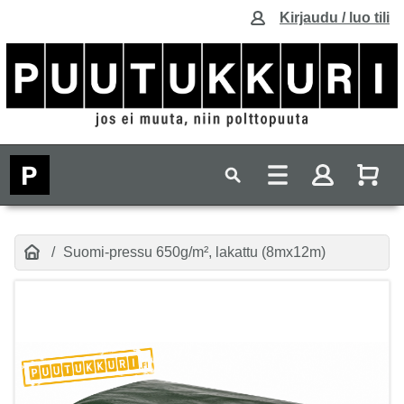
Kirjaudu / luo tili
Suomi-pressu 650g/m², lakattu (8mx12m)