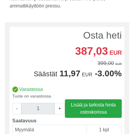
ammattikäyttöön pressu.
Osta heti
387,03
EUR
399,00
EUR
11,97
-3.00%
Säästät
EUR
Varastossa
Tuote on varastossa.
Lisää ja tarkista hinta
-
+
ostoskorissa
Saatavuus
Myymälä
1 kpl