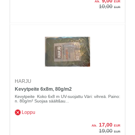
9,00
Alk.
EUR
10,00
EUR
HARJU
Kevytpeite 6x8m, 80g/m2
Kevytpeite Koko 6x8 m UV-suojattu Väri: vihreä. Paino:
n. 80g/m² Suojaa säält&au...
Loppu
17,00
Alk.
EUR
19,00
EUR