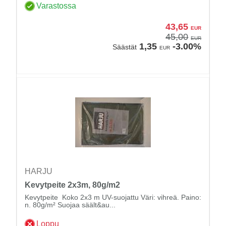
Varastossa
43,65
EUR
45,00
EUR
1,35
-3.00%
Säästät
EUR
HARJU
Kevytpeite 2x3m, 80g/m2
Kevytpeite Koko 2x3 m UV-suojattu Väri: vihreä. Paino:
n. 80g/m² Suojaa säält&au...
Loppu