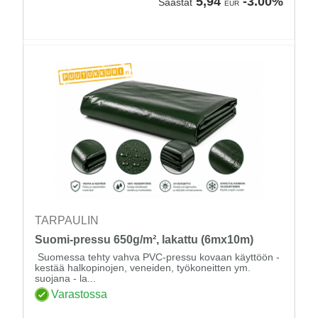
5,94
-3.00%
Säästät
EUR
TARPAULIN
Suomi-pressu 650g/m², lakattu (6mx10m)
Suomessa tehty vahva PVC-pressu kovaan käyttöön -
kestää halkopinojen, veneiden, työkoneitten ym.
suojana - la...
Varastossa