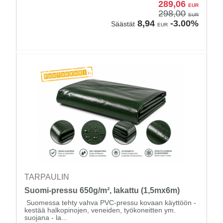
289,06
EUR
298,00
EUR
8,94
-3.00%
Säästät
EUR
TARPAULIN
Suomi-pressu 650g/m², lakattu (1,5mx6m)
Suomessa tehty vahva PVC-pressu kovaan käyttöön -
kestää halkopinojen, veneiden, työkoneitten ym.
suojana - la...