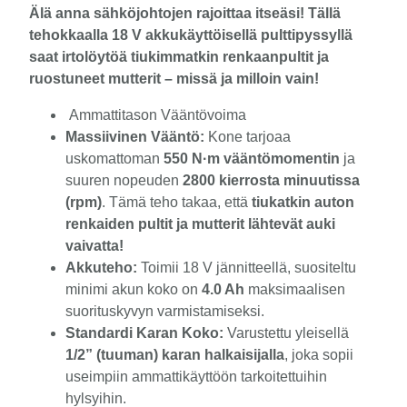
Älä anna sähköjohtojen rajoittaa itseäsi! Tällä
tehokkaalla 18 V akkukäyttöisellä pulttipyssyllä
saat irtolöytöä tiukimmatkin renkaanpultit ja
ruostuneet mutterit – missä ja milloin vain!
Ammattitason Vääntövoima
Massiivinen Vääntö:
Kone tarjoaa
uskomattoman
550 N·m vääntömomentin
ja
suuren nopeuden
2800 kierrosta minuutissa
(rpm)
. Tämä teho takaa, että
tiukatkin auton
renkaiden pultit ja mutterit lähtevät auki
vaivatta!
Akkuteho:
Toimii 18 V jännitteellä, suositeltu
minimi akun koko on
4.0 Ah
maksimaalisen
suorituskyvyn varmistamiseksi.
Standardi Karan Koko:
Varustettu yleisellä
1/2” (tuuman) karan halkaisijalla
, joka sopii
useimpiin ammattikäyttöön tarkoitettuihin
hylsyihin.