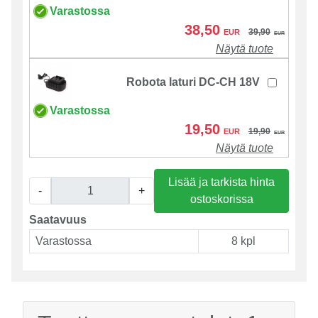
Varastossa
38,50
39,90
EUR
EUR
Näytä tuote
Robota laturi DC-CH 18V
Varastossa
19,50
19,90
EUR
EUR
Näytä tuote
Lisää ja tarkista hinta
-
+
ostoskorissa
Saatavuus
Varastossa
8 kpl