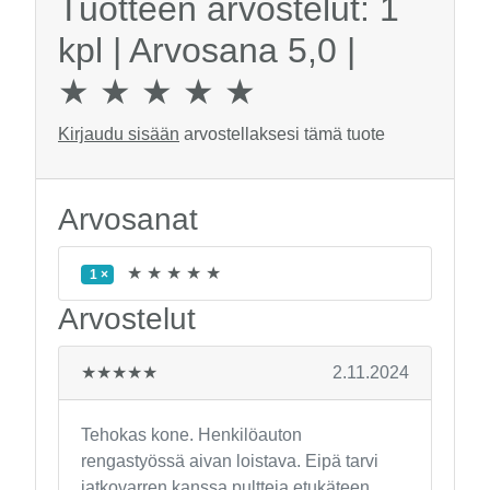
Tuotteen arvostelut: 1
kpl | Arvosana 5,0 |
★ ★ ★ ★ ★
Kirjaudu sisään
arvostellaksesi tämä tuote
Arvosanat
★ ★ ★ ★ ★
1 ×
Arvostelut
★★★★★
2.11.2024
Tehokas kone. Henkilöauton
rengastyössä aivan loistava. Eipä tarvi
jatkovarren kanssa pultteja etukäteen