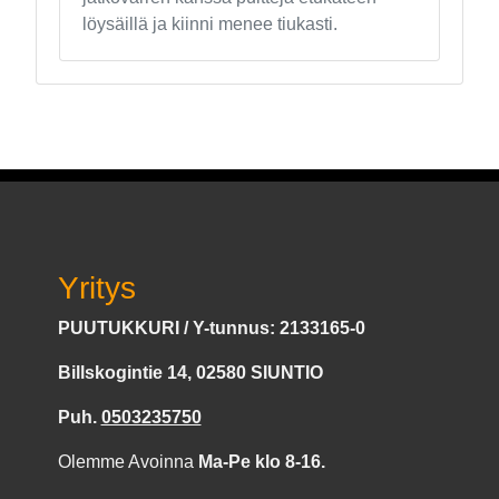
löysäillä ja kiinni menee tiukasti.
Yritys
PUUTUKKURI / Y-tunnus: 2133165-0
Billskogintie 14, 02580 SIUNTIO
Puh.
0503235750
Olemme Avoinna
Ma-Pe klo 8-16.