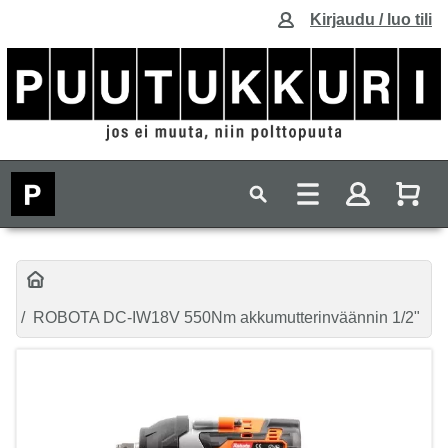
Kirjaudu / luo tili
ROBOTA DC-IW18V 550Nm akkumutterinväännin 1/2"