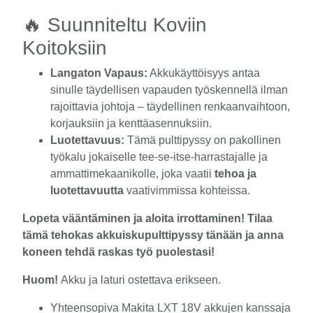
🔥 Suunniteltu Koviin
Koitoksiin
Langaton Vapaus:
Akkukäyttöisyys antaa
sinulle täydellisen vapauden työskennellä ilman
rajoittavia johtoja – täydellinen renkaanvaihtoon,
korjauksiin ja kenttäasennuksiin.
Luotettavuus:
Tämä pulttipyssy on pakollinen
työkalu jokaiselle tee-se-itse-harrastajalle ja
ammattimekaanikolle, joka vaatii
tehoa ja
luotettavuutta
vaativimmissa kohteissa.
Lopeta vääntäminen ja aloita irrottaminen! Tilaa
tämä tehokas akkuiskupulttipyssy tänään ja anna
koneen tehdä raskas työ puolestasi!
Huom!
Akku ja laturi ostettava erikseen.
Yhteensopiva Makita LXT 18V akkujen kanssaja