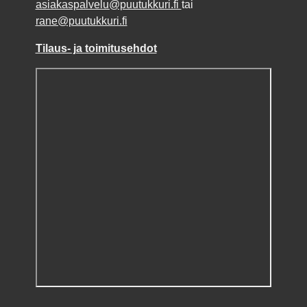
asiakaspalvelu@puutukkuri.fi
tai
rane@puutukkuri.fi
Tilaus- ja toimitusehdot