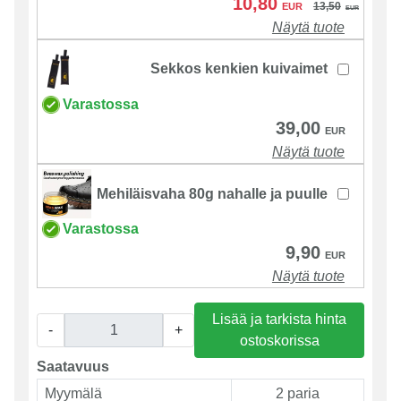
10,80
13,50
EUR
EUR
Näytä tuote
Sekkos kenkien kuivaimet
Varastossa
39,00
EUR
Näytä tuote
Mehiläisvaha 80g nahalle ja puulle
Varastossa
9,90
EUR
Näytä tuote
Lisää ja tarkista hinta
-
+
ostoskorissa
Saatavuus
Myymälä
2 paria