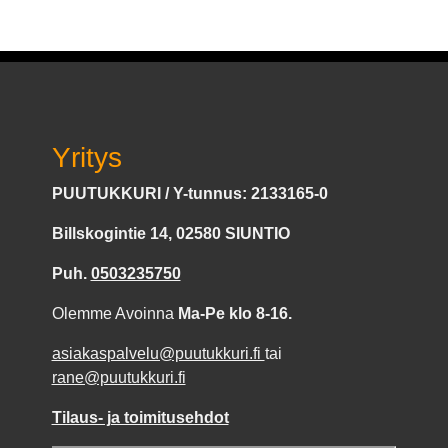
Yritys
PUUTUKKURI / Y-tunnus: 2133165-0
Billskogintie 14, 02580 SIUNTIO
Puh.
0503235750
Olemme Avoinna
Ma-Pe klo 8-16.
asiakaspalvelu@puutukkuri.fi
tai
rane@puutukkuri.fi
Tilaus- ja toimitusehdot