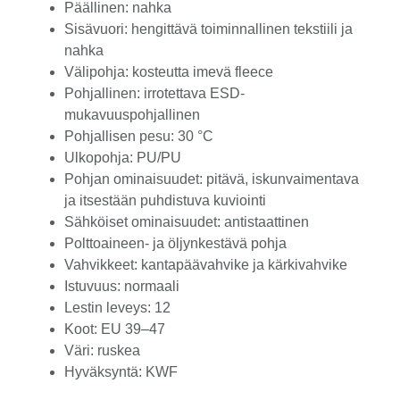
Päällinen: nahka
Sisävuori: hengittävä toiminnallinen tekstiili ja
nahka
Välipohja: kosteutta imevä fleece
Pohjallinen: irrotettava ESD-
mukavuuspohjallinen
Pohjallisen pesu: 30 °C
Ulkopohja: PU/PU
Pohjan ominaisuudet: pitävä, iskunvaimentava
ja itsestään puhdistuva kuviointi
Sähköiset ominaisuudet: antistaattinen
Polttoaineen- ja öljynkestävä pohja
Vahvikkeet: kantapäävahvike ja kärkivahvike
Istuvuus: normaali
Lestin leveys: 12
Koot: EU 39–47
Väri: ruskea
Hyväksyntä: KWF