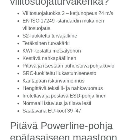
viiltosuojaturvakenkä?
Viiltosuojaluokka 2 – ketjunopeus 24 m/s
EN ISO 17249 -standardin mukainen
viiltosuojaus
S2-luokiteltu turvajalkine
Teräksinen turvakärki
KWF-testattu metsätyöhön
Kestävä nahkapäällinen
Pitävä ja itsestään puhdistuva pohjakuvio
SRC-luokiteltu liukastumisenesto
Kantapään iskunvaimennus
Hengittävä tekstiili- ja nahkavuoraus
Irrotettava ja pestävä ESD-pohjallinen
Normaali istuvuus ja tilava lesti
Saatavana EU-koot 39–47
Pitävä Powerline-pohja
epätasaiseen maastoon