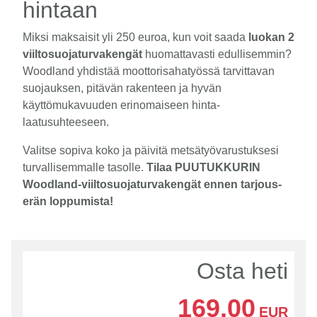
hintaan
Miksi maksaisit yli 250 euroa, kun voit saada
luokan 2
viiltosuojaturvakengät
huomattavasti edullisemmin?
Woodland yhdistää moottorisahatyössä tarvittavan
suojauksen, pitävän rakenteen ja hyvän
käyttömukavuuden erinomaiseen hinta-
laatusuhteeseen.
Valitse sopiva koko ja päivitä metsätyövarustuksesi
turvallisemmalle tasolle.
Tilaa PUUTUKKURIN
Woodland-viiltosuojaturvakengät ennen tarjous-
erän loppumista!
Osta heti
169,00
EUR