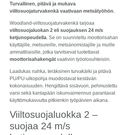
Turvallinen, pitävä ja mukava
viiltosuojaturvakenkä vaativaan metsätyöhön.
Woodland-viiltosuojaturvakenkä tarjoaa
viiltosuojaluokan 2 eli suojauksen 24 m/s
ketjunopeudella
. Se on suunniteltu moottorisahan
käyttäjille, metsureille, metsänomistajille ja muille
ammattilaisille, jotka tarvitsevat luotettavat
moottorisahakengät
vaativiin työolosuhteisiin.
Laadukas nahka, teräksinen turvakärki ja pitävä
PU/PU-ulkopohja muodostavat kestävän
kokonaisuuden. Hengittävä sisävuori, pehmustettu
varsi sekä kantapään iskunvaimennus parantavat
käyttömukavuutta pitkienkin työpäivien aikana.
Viiltosuojaluokka 2 –
suojaa 24 m/s