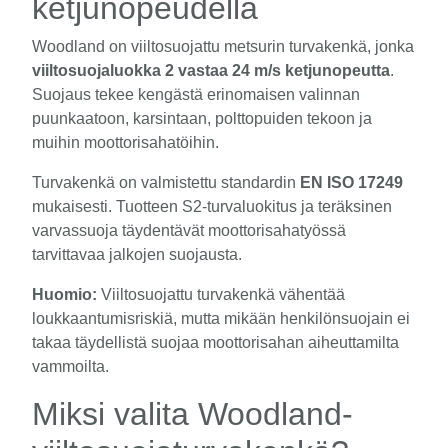
ketjunopeudella
Woodland on viiltosuojattu metsurin turvakenkä, jonka
viiltosuojaluokka 2 vastaa 24 m/s ketjunopeutta
.
Suojaus tekee kengästä erinomaisen valinnan
puunkaatoon, karsintaan, polttopuiden tekoon ja
muihin moottorisahatöihin.
Turvakenkä on valmistettu standardin
EN ISO 17249
mukaisesti. Tuotteen S2-turvaluokitus ja teräksinen
varvassuoja täydentävät moottorisahatyössä
tarvittavaa jalkojen suojausta.
Huomio:
Viiltosuojattu turvakenkä vähentää
loukkaantumisriskiä, mutta mikään henkilönsuojain ei
takaa täydellistä suojaa moottorisahan aiheuttamilta
vammoilta.
Miksi valita Woodland-