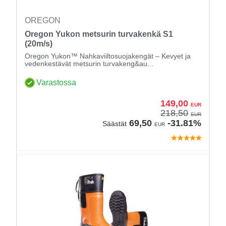
OREGON
Oregon Yukon metsurin turvakenkä S1
(20m/s)
Oregon Yukon™ Nahkaviiltosuojakengät – Kevyet ja
vedenkestävät metsurin turvakeng&au...
Varastossa
149,00
EUR
218,50
EUR
69,50
-31.81%
Säästät
EUR