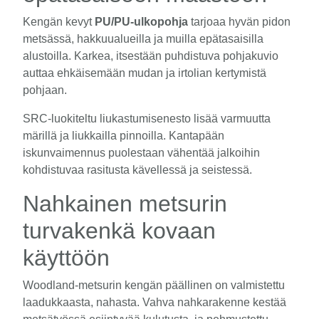
Kengän kevyt
PU/PU-ulkopohja
tarjoaa hyvän pidon
metsässä, hakkuualueilla ja muilla epätasaisilla
alustoilla. Karkea, itsestään puhdistuva pohjakuvio
auttaa ehkäisemään mudan ja irtolian kertymistä
pohjaan.
SRC-luokiteltu liukastumisenesto lisää varmuutta
märillä ja liukkailla pinnoilla. Kantapään
iskunvaimennus puolestaan vähentää jalkoihin
kohdistuvaa rasitusta kävellessä ja seistessä.
Nahkainen metsurin
turvakenkä kovaan
käyttöön
Woodland-metsurin kengän päällinen on valmistettu
laadukkaasta, nahasta. Vahva nahkarakenne kestää