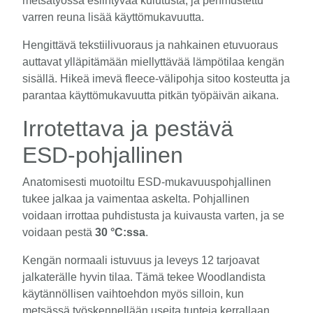
metsätyössä esiintyvää kulutusta, ja pehmustettu
varren reuna lisää käyttömukavuutta.
Hengittävä tekstiilivuoraus ja nahkainen etuvuoraus
auttavat ylläpitämään miellyttävää lämpötilaa kengän
sisällä. Hikeä imevä fleece-välipohja sitoo kosteutta ja
parantaa käyttömukavuutta pitkän työpäivän aikana.
Irrotettava ja pestävä
ESD-pohjallinen
Anatomisesti muotoiltu ESD-mukavuuspohjallinen
tukee jalkaa ja vaimentaa askelta. Pohjallinen
voidaan irrottaa puhdistusta ja kuivausta varten, ja se
voidaan pestä
30 °C:ssa
.
Kengän normaali istuvuus ja leveys 12 tarjoavat
jalkaterälle hyvin tilaa. Tämä tekee Woodlandista
käytännöllisen vaihtoehdon myös silloin, kun
metsässä työskennellään useita tunteja kerrallaan.