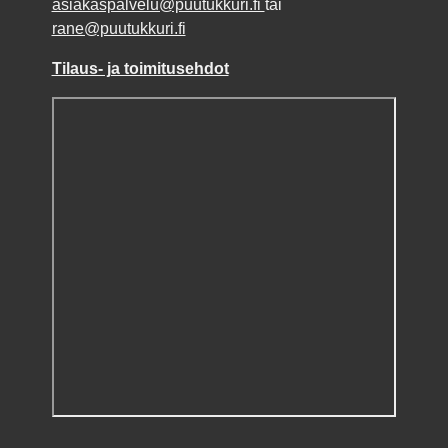
asiakaspalvelu@puutukkuri.fi
tai
rane@puutukkuri.fi
Tilaus- ja toimitusehdot