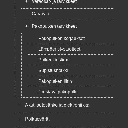
+
Varaosat- ja tarvikkeet
Caravan
+
Pakoputken tarvikkeet
Pakoputken korjaukset
Lämpöeristystuotteet
Put­ken­ki­ris­ti­met
Supistusholkki
Pakoputken liitin
Joustava pakoputki
+
Akut, autosähkö ja elektroniikka
+
Polkupyörät