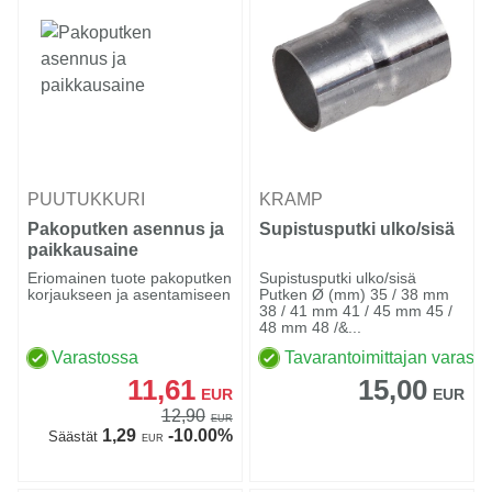
PUUTUKKURI
KRAMP
Pakoputken asennus ja
Supistusputki ulko/sisä
paikkausaine
Eriomainen tuote pakoputken
Supistusputki ulko/sisä
korjaukseen ja asentamiseen
Putken Ø (mm) 35 / 38 mm
38 / 41 mm 41 / 45 mm 45 /
48 mm 48 /&...
Varastossa
Tavarantoimittajan varasto
11,61
15,00
EUR
EUR
12,90
EUR
1,29
-10.00%
Säästät
EUR