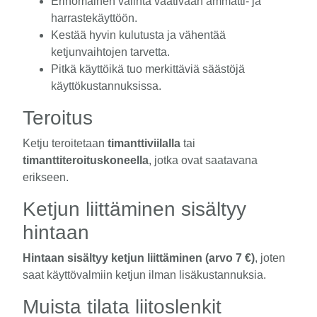
Erinomainen valinta vaativaan ammatti- ja
harrastekäyttöön.
Kestää hyvin kulutusta ja vähentää
ketjunvaihtojen tarvetta.
Pitkä käyttöikä tuo merkittäviä säästöjä
käyttökustannuksissa.
Teroitus
Ketju teroitetaan
timanttiviilalla
tai
timanttiteroituskoneella
, jotka ovat saatavana
erikseen.
Ketjun liittäminen sisältyy
hintaan
Hintaan sisältyy ketjun liittäminen (arvo 7 €)
, joten
saat käyttövalmiin ketjun ilman lisäkustannuksia.
Muista tilata liitoslenkit