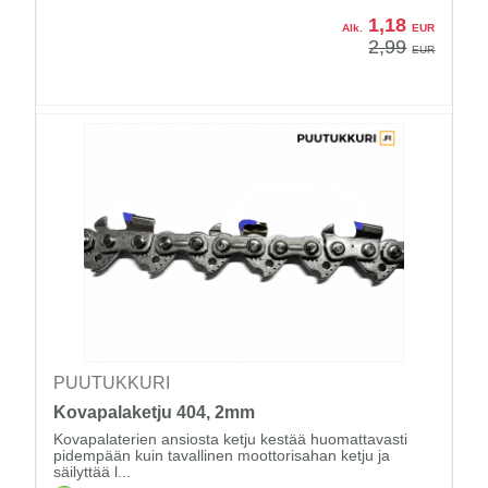
1,18
Alk.
EUR
2,99
EUR
PUUTUKKURI
Kovapalaketju 404, 2mm
Kovapalaterien ansiosta ketju kestää huomattavasti
pidempään kuin tavallinen moottorisahan ketju ja
säilyttää l...