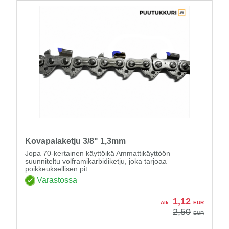
Kovapalaketju 3/8" 1,3mm
Jopa 70-kertainen käyttöikä Ammattikäyttöön
suunniteltu volframikarbidiketju, joka tarjoaa
poikkeuksellisen pit...
Varastossa
1,12
Alk.
EUR
2,50
EUR