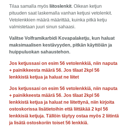
Tilaa samalla myös
liitoslenkit
. Oikean ketjun
pituuden saat laskemalla vanhan ketjusi vetolenkit.
Vetolenkkien määrä määrittää, kuinka pitkä ketju
valmistetaan juuri sinun sahaasi.
Valitse Volframikarbidi Kovapalaketju, kun haluat
maksimaalisen kestävyyden, pitkän käyttöiän ja
huippuluokan sahaustehon.
Jos ketjussasi on esim 56 vetolenkkiä, niin naputa
+ painikkeesta määrä 56. Jos tilaat 2kpl 56
lenkkistä ketjua ja haluat ne liitet
Jos ketjussasi on esim 56 vetolenkkiä, niin naputa
+ painikkeesta määrä 56. Jos tilaat 2kpl 56
lenkkistä ketjua ja haluat ne liitettynä, niin kirjoita
ostoskorissa lisätietoihin että liittäkää 2 kpl 56
lenkkisiä ketjuja. Tällöin täytyy ostaa myös 2 liitintä
ja lisätä ostoskoriin toiset 56 lenkkiä.