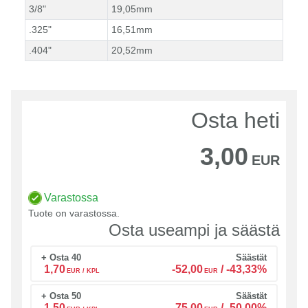
3/8"
19,05mm
.325"
16,51mm
.404"
20,52mm
Osta heti
3,00
EUR
Varastossa
Tuote on varastossa.
Osta useampi ja säästä
+ Osta 40
Säästät
1,70
-52,00
/
-43,33%
EUR / KPL
EUR
+ Osta 50
Säästät
1,50
-75,00
/
-50,00%