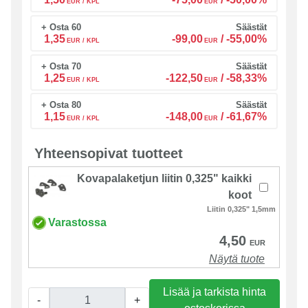
EUR / KPL
EUR
+ Osta 60
Säästät
1,35
-99,00
/
-55,00%
EUR / KPL
EUR
+ Osta 70
Säästät
1,25
-122,50
/
-58,33%
EUR / KPL
EUR
+ Osta 80
Säästät
1,15
-148,00
/
-61,67%
EUR / KPL
EUR
Yhteensopivat tuotteet
Kovapalaketjun liitin 0,325" kaikki
koot
Liitin 0,325" 1,5mm
Varastossa
4,50
EUR
Näytä tuote
Lisää ja tarkista hinta
-
+