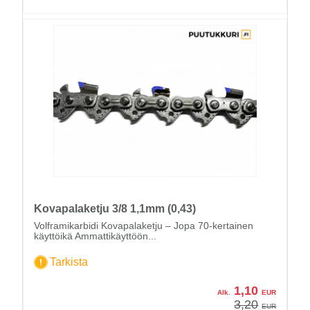
Kovapalaketju 3/8 1,1mm (0,43)
Volframikarbidi Kovapalaketju – Jopa 70-kertainen
käyttöikä Ammattikäyttöön...
Tarkista
1,10
Alk.
EUR
3,20
EUR