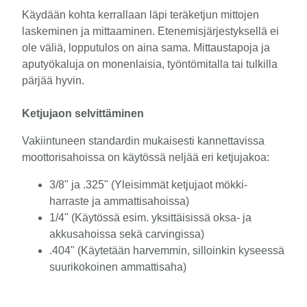
Käydään kohta kerrallaan läpi teräketjun mittojen
laskeminen ja mittaaminen. Etenemisjärjestyksellä ei
ole väliä, lopputulos on aina sama. Mittaustapoja ja
aputyökaluja on monenlaisia, työntömitalla tai tulkilla
pärjää hyvin.
Ketjujaon selvittäminen
Vakiintuneen standardin mukaisesti kannettavissa
moottorisahoissa on käytössä neljää eri ketjujakoa:
3/8" ja .325" (Yleisimmät ketjujaot mökki-
harraste ja ammattisahoissa)
1/4" (Käytössä esim. yksittäisissä oksa- ja
akkusahoissa sekä carvingissa)
.404" (Käytetään harvemmin, silloinkin kyseessä
suurikokoinen ammattisaha)