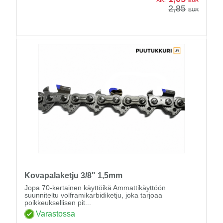
Alk.
EUR
2,85
EUR
Kovapalaketju 3/8" 1,5mm
Jopa 70-kertainen käyttöikä Ammattikäyttöön
suunniteltu volframikarbidiketju, joka tarjoaa
poikkeuksellisen pit...
Varastossa