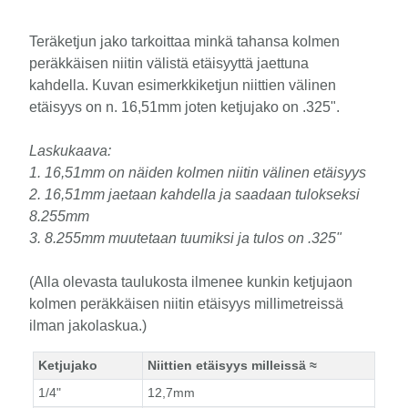
Teräketjun jako tarkoittaa minkä tahansa kolmen
peräkkäisen niitin välistä etäisyyttä jaettuna
kahdella. Kuvan esimerkkiketjun niittien välinen
etäisyys on n. 16,51mm joten ketjujako on .325".
Laskukaava:
1. 16,51mm on näiden kolmen niitin välinen etäisyys
2. 16,51mm jaetaan kahdella ja saadaan tulokseksi
8.255mm
3. 8.255mm muutetaan tuumiksi ja tulos on .325"
(Alla olevasta taulukosta ilmenee kunkin ketjujaon
kolmen peräkkäisen niitin etäisyys millimetreissä
ilman jakolaskua.)
Ketjujako
Niittien etäisyys milleissä
≈
1/4"
12,7mm