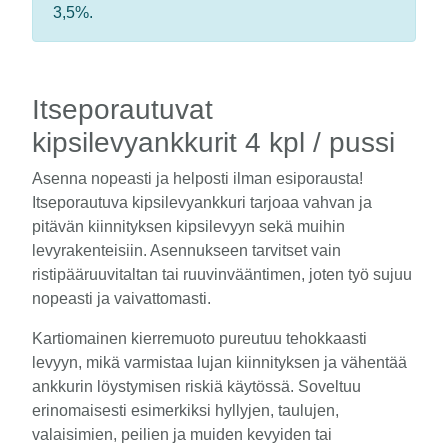
3,5%.
Itseporautuvat
kipsilevyankkurit 4 kpl / pussi
Asenna nopeasti ja helposti ilman esiporausta!
Itseporautuva kipsilevyankkuri tarjoaa vahvan ja
pitävän kiinnityksen kipsilevyyn sekä muihin
levyrakenteisiin. Asennukseen tarvitset vain
ristipääruuvitaltan tai ruuvinvääntimen, joten työ sujuu
nopeasti ja vaivattomasti.
Kartiomainen kierremuoto pureutuu tehokkaasti
levyyn, mikä varmistaa lujan kiinnityksen ja vähentää
ankkurin löystymisen riskiä käytössä. Soveltuu
erinomaisesti esimerkiksi hyllyjen, taulujen,
valaisimien, peilien ja muiden kevyiden tai