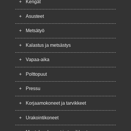
+
Kengät
+
Asusteet
+
Metsätyö
+
Kalastus ja metsästys
+
Vapaa-aika
+
Polttopuut
+
Pressu
+
Korjaamokoneet ja tarvikkeet
+
Urakointikoneet