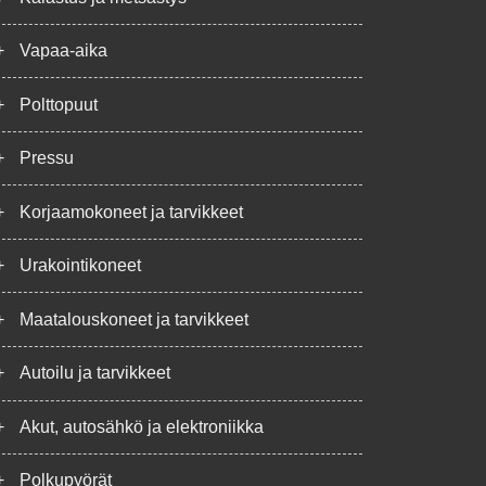
+
Vapaa-aika
+
Polttopuut
+
Pressu
+
Korjaamokoneet ja tarvikkeet
+
Urakointikoneet
+
Maatalouskoneet ja tarvikkeet
+
Autoilu ja tarvikkeet
+
Akut, autosähkö ja elektroniikka
+
Polkupyörät