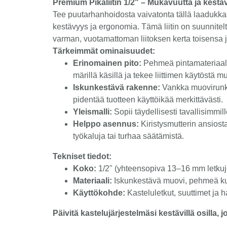
Premium Pikaliitin 1/2" – Mukavuutta ja kestä
Tee puutarhanhoidosta vaivatonta tällä laadukkaal
kestävyys ja ergonomia. Tämä liitin on suunnite
varman, vuotamattoman liitoksen kerta toisensa 
Tärkeimmät ominaisuudet:
Erinomainen pito:
Pehmeä pintamateriaali 
märillä käsillä ja tekee liittimen käytöstä 
Iskunkestävä rakenne:
Vankka muovirunko
pidentää tuotteen käyttöikää merkittävästi.
Yleismalli:
Sopii täydellisesti tavallisimmil
Helppo asennus:
Kiristysmutterin ansiosta
työkaluja tai turhaa säätämistä.
Tekniset tiedot:
Koko:
1/2" (yhteensopiva 13–16 mm letku
Materiaali:
Iskunkestävä muovi, pehmeä ku
Käyttökohde:
Kasteluletkut, suuttimet ja h
Päivitä kastelujärjestelmäsi kestävillä osilla, j