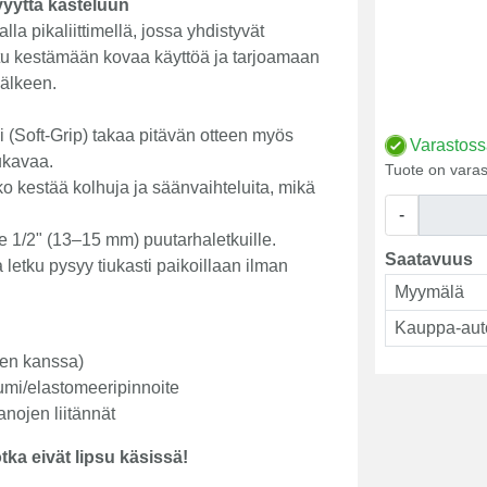
vyyttä kasteluun
la pikaliittimellä, jossa yhdistyvät
ltu kestämään kovaa käyttöä ja tarjoamaan
jälkeen.
(Soft-Grip) takaa pitävän otteen myös
Varastos
mukavaa.
Tuote on varas
 kestää kolhuja ja säänvaihteluita, mikä
-
le 1/2" (13–15 mm) puutarhaletkuille.
Saatavuus
 letku pysyy tiukasti paikoillaan ilman
Myymälä
Kauppa-aut
jen kanssa)
mi/elastomeeripinnoite
anojen liitännät
otka eivät lipsu käsissä!