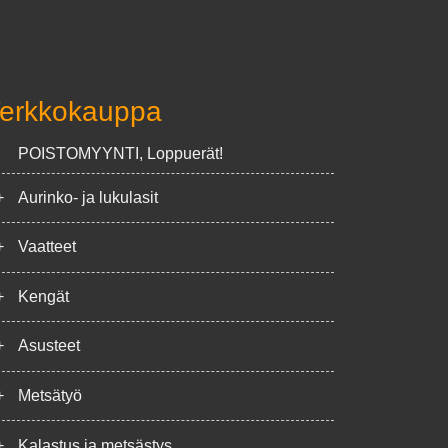
erkkokauppa
POISTOMYYNTI, Loppuerät!
+
Aurinko- ja lukulasit
+
Vaatteet
+
Kengät
+
Asusteet
+
Metsätyö
+
Kalastus ja metsästys