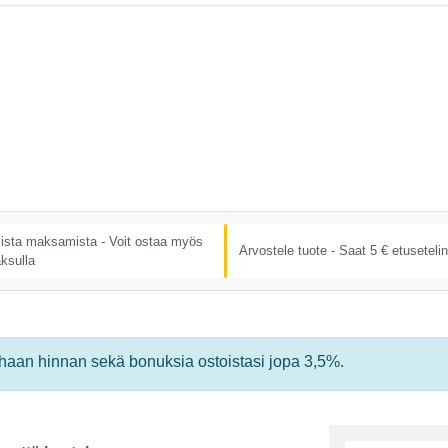
lista maksamista - Voit ostaa myös
Arvostele tuote - Saat 5 € etusetelin
ksulla
rhaan hinnan sekä bonuksia ostoistasi jopa 3,5%.