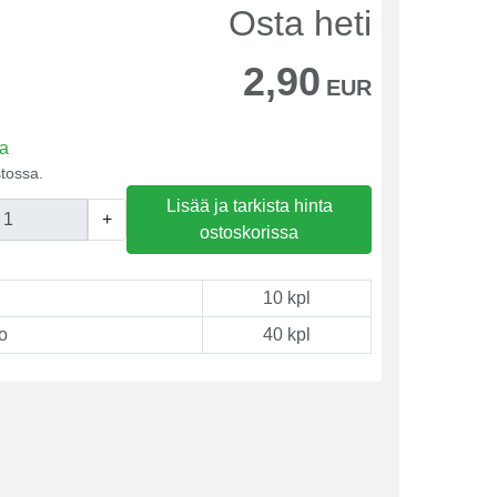
Osta heti
2,90
EUR
sa
tossa.
Lisää ja tarkista hinta
+
ostoskorissa
10 kpl
o
40 kpl