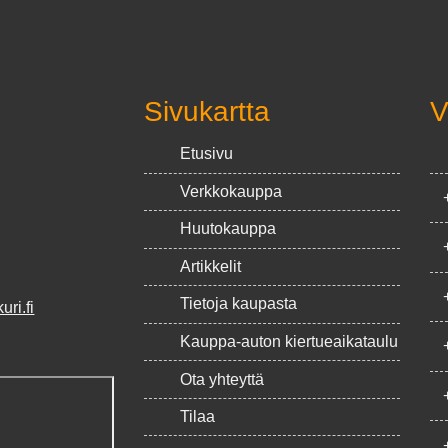
Sivukartta
V
Etusivu
Verkkokauppa
Huutokauppa
Artikkelit
Tietoja kaupasta
ri.fi
Kauppa-auton kiertueaikataulu
Ota yhteyttä
Tilaa