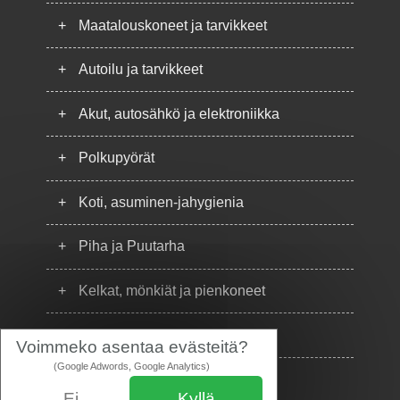
+
Maatalouskoneet ja tarvikkeet
+
Autoilu ja tarvikkeet
+
Akut, autosähkö ja elektroniikka
+
Polkupyörät
+
Koti, asuminen-jahygienia
+
Piha ja Puutarha
+
Kelkat, mönkiät ja pienkoneet
+
Puhelimet
Voimmeko asentaa evästeitä?
(Google Adwords, Google Analytics)
Ei
Kyllä