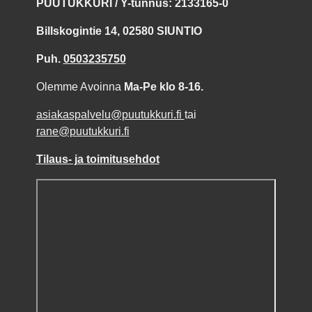
PUUTUKKURI / Y-tunnus: 2133165-0
Billskogintie 14, 02580 SIUNTIO
Puh.
0503235750
Olemme Avoinna
Ma-Pe klo 8-16.
asiakaspalvelu@puutukkuri.fi
tai
rane@puutukkuri.fi
Tilaus- ja toimitusehdot