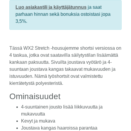
Luo asiakastili ja käyttäjätunnus
ja saat
parhaan hinnan sekä bonuksia ostoistasi jopa
3,5%.
Tässä WX2 Stretch -housujemme shortsi versiossa on
4 taskua, jotka ovat saatavilla säilytystilan lisäämättä
kankaan paksuutta. Sivuilta joustava vyötärö ja 4-
suuntaan joustava kangas takaavat mukavuuden ja
istuvuuden. Nämä työshortsit ovat valmistettu
kierrätetystä polyesteristä.
Ominaisuudet
4-suuntainen jousto lisää liikkuvuutta ja
mukavuutta
Kevyt ja mukava
Joustava kangas haaroissa parantaa