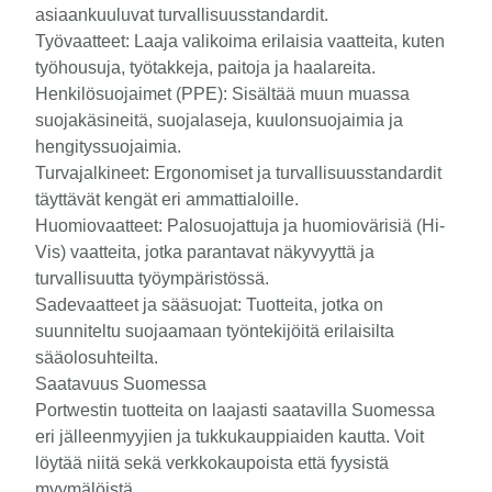
asiaankuuluvat turvallisuusstandardit.
Työvaatteet: Laaja valikoima erilaisia vaatteita, kuten
työhousuja, työtakkeja, paitoja ja haalareita.
Henkilösuojaimet (PPE): Sisältää muun muassa
suojakäsineitä, suojalaseja, kuulonsuojaimia ja
hengityssuojaimia.
Turvajalkineet: Ergonomiset ja turvallisuusstandardit
täyttävät kengät eri ammattialoille.
Huomiovaatteet: Palosuojattuja ja huomiovärisiä (Hi-
Vis) vaatteita, jotka parantavat näkyvyyttä ja
turvallisuutta työympäristössä.
Sadevaatteet ja sääsuojat: Tuotteita, jotka on
suunniteltu suojaamaan työntekijöitä erilaisilta
sääolosuhteilta.
Saatavuus Suomessa
Portwestin tuotteita on laajasti saatavilla Suomessa
eri jälleenmyyjien ja tukkukauppiaiden kautta. Voit
löytää niitä sekä verkkokaupoista että fyysistä
myymälöistä.