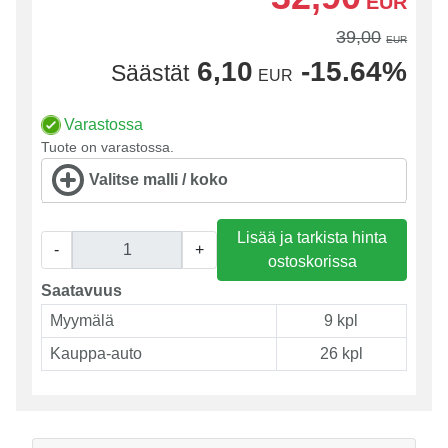
EUR
39,00
EUR
6,10
-15.64%
Säästät
EUR
Varastossa
Tuote on varastossa.
Valitse malli / koko
Lisää ja tarkista hinta
-
+
ostoskorissa
Saatavuus
Myymälä
9 kpl
Kauppa-auto
26 kpl