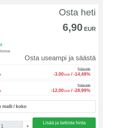
Osta heti
6,90
EUR
sa
tossa.
Osta useampi ja säästä
Säästät
-3,00
/
-14,49%
R
EUR
Säästät
-12,00
/
-28,99%
R
EUR
e malli / koko
Lisää ja tarkista hinta
+