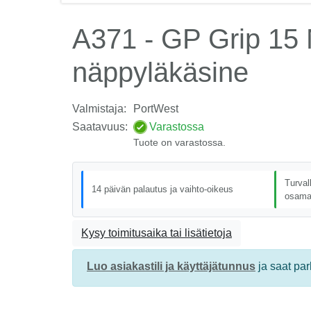
A371 - GP Grip 15 N
näppyläkäsine
Valmistaja:
PortWest
Saatavuus:
Varastossa
Tuote on varastossa.
Turval
14 päivän palautus ja vaihto-oikeus
osama
Kysy toimitusaika tai lisätietoja
Luo asiakastili ja käyttäjätunnus
ja saat pa