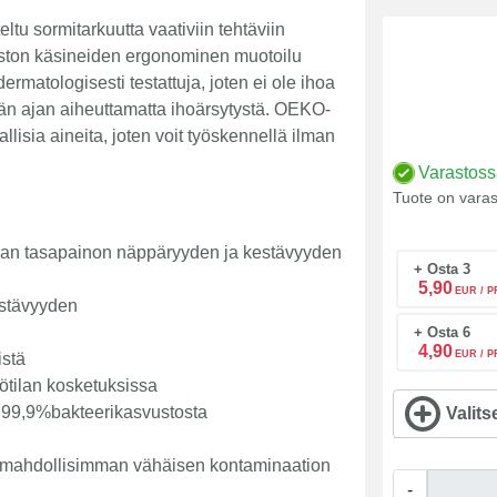
tu sormitarkuutta vaativiin tehtäviin
liston käsineiden ergonominen muotoilu
matologisesti testattuja, joten ei ole ihoa
än ajan aiheuttamatta ihoärsytystä. OEKO-
lisia aineita, joten voit työskennellä ilman
Varastos
Tuote on varas
aan tasapainon näppäryyden ja kestävyyden
+ Osta 3
5,90
EUR / P
estävyyden
+ Osta 6
4,90
EUR / P
stä
ötilan kosketuksissa
a 99,9%bakteerikasvustosta
Valits
 mahdollisimman vähäisen kontaminaation
-