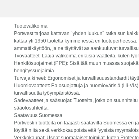
Tuotevalikoima
Portwest tarjoaa kattavan "yhden luukun" ratkaisun kaikki
kattaa yli 1350 tuotetta kymmenessä eri tuoteperheessä. Tu
ammattikäyttöön, ja ne täyttävät asiaankuuluvat turvallisu
Työvaatteet: Laaja valikoima erilaisia vaatteita, kuten työ
Henkilösuojaimet (PPE): Sisältää muun muassa suojakäsi
hengityssuojaimia.
Turvajalkineet: Ergonomiset ja turvallisuusstandardit täytt
Huomiovaatteet: Palosuojattuja ja huomiovärisiä (Hi-Vis) 
turvallisuutta työympäristössä.
Sadevaatteet ja sääsuojat: Tuotteita, jotka on suunniteltu 
sääolosuhteilta.
Saatavuus Suomessa
Portwestin tuotteita on laajasti saatavilla Suomessa eri j
löytää niitä sekä verkkokaupoista että fyysistä myymälöis
Verkkokaupat: Useat suomalaiset toimijat, kuten Protecto