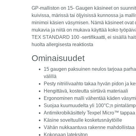
GP-malliston on 15- Gaugen käsineet on suunnitel
kuivissa, märissä tai öljyisissä kunnossa ja mal
minimoi käsien väsymisen. Nämä käsineet ovat der
mukavia ja niitä on mukava käyttää koko työpäiv
TEX STANDARD 100 -sertifikaatti, ei sisällä haital
huolta allergisesta reaktiosta
Ominaisuudet
15 gaugen paksuinen neulos tarjoaa parh
välillä
Pesty nitriilivaahto takaa hyvän pidon ja k
Hengittävä, kosteutta siirtävä materiaali
Ergonominen malli vähentää käden väsymi
Suojaa kuumuudelta yli 100°C;n pintalämp
Antimikrobikäsittely Texpel Micro™ tappa
Käsine soveltuulle kosketusnäytöille
Vähän nukkaantuva rakenne mahdollistaa
Kokonaan lateksiton