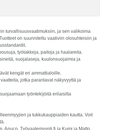
in turvallisuusvaatimuksiin, ja sen valikoima
otteet on suunniteltu vaativiin olosuhteisiin ja
usstandardit.
housuja, työtakkeja, paitoja ja haalareita.
neitä, suojalaseja, kuulonsuojaimia ja
ävät kengät eri ammattialoille.
vaatteita, jotka parantavat näkyvyyttä ja
suojaamaan työntekijöitä erilaisilta
älleenmyyjien ja tukkukauppiaiden kautta. Voit
tä.
n, Anuco, Työvaatemyynti.fi ja Kumi ja Matto,