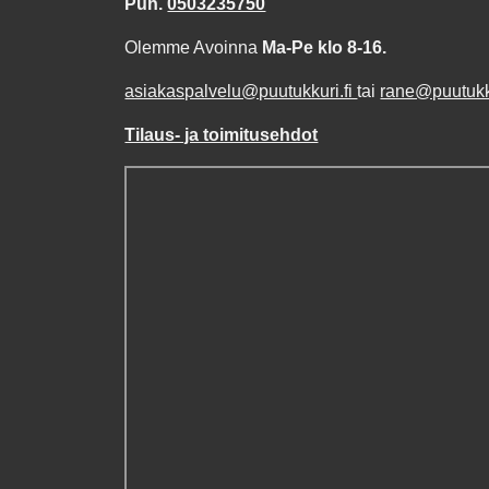
Puh.
0503235750
Olemme Avoinna
Ma-Pe klo 8-16.
asiakaspalvelu@puutukkuri.fi
tai
rane@puutukku
Tilaus- ja toimitusehdot