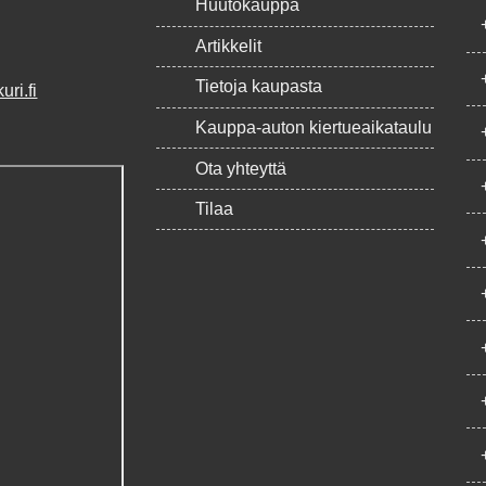
Huutokauppa
Artikkelit
Tietoja kaupasta
ri.fi
Kauppa-auton kiertueaikataulu
Ota yhteyttä
Tilaa