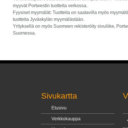
myyvät Portwestin tuotteita verkossa.
Fyysiset myymälät: Tuotteita on saatavilla myös myymäl
tuotteita Jyväskylän myymälästään.
Yrityksellä on myös Suomeen rekisteröity sivuliike, Portwe
Suomessa.
Sivukartta
V
Etusivu
Verkkokauppa