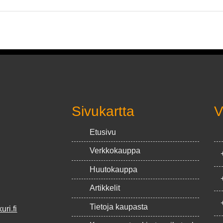
Sivukartta
V
Etusivu
Verkkokauppa
Huutokauppa
Artikkelit
Tietoja kaupasta
ri.fi