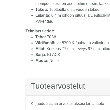
monipuolisesti eri asentoihin (eteen, taakse,
Takuu:
Tuotteella on 1 vuoden takuu.
Liitäntä:
0,4 m johdon pituus ja Deutsch-lii
kytkentää.
Tekniset tiedot:
Teho:
70 W
Värilämpötila:
5700 K (puhtaan valkoinen 
Mitat:
Korkeus 77 mm, leveys 97 mm, pituu
Sarja:
BLACK
Muoto:
Neliö
Tuotearvostelut
Kirjaudu sisään
arvostellaksesi tämä tuote