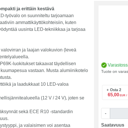
pakti ja erittäin kestävä
työvalo on suunniteltu tarjoamaan
aativiin ammattikäyttökohteisiin, kuten
 hyödyntää uusinta LED-tekniikkaa ja tarjoaa
valovirran ja laajan valokuvion (leveä
entelyalueella.
IP69K-luokitukset takaavat täydellisen
Varastos
ta kuumapesua vastaan. Musta alumiinikotelo
Tuote on varas
tusta.
ttöikä ja laadukkaat 10 LED-valoa
+ Osta 2
65,00
EUR /
llisjännitealueella (12 V / 24 V), joten se
äksynnät sekä ECE R10 -standardin
-
uus.
Saatavuus
tystyyppi, ja valaisimen voi asentaa