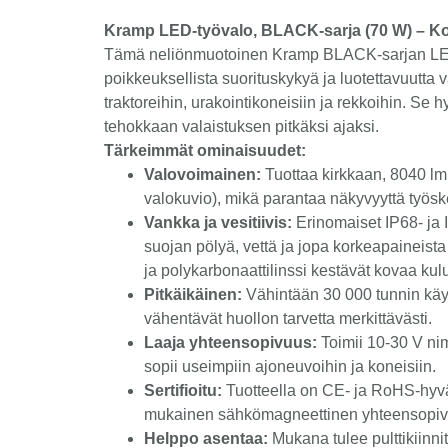
Kramp LED-työvalo, BLACK-sarja (70 W) – Kom
Tämä neliönmuotoinen Kramp BLACK-sarjan LED-
poikkeuksellista suorituskykyä ja luotettavuutta v
traktoreihin, urakointikoneisiin ja rekkoihin. Se
tehokkaan valaistuksen pitkäksi ajaksi.
Tärkeimmät ominaisuudet:
Valovoimainen:
Tuottaa kirkkaan, 8040 lm 
valokuvio), mikä parantaa näkyvyyttä työsk
Vankka ja vesitiivis:
Erinomaiset IP68- ja 
suojan pölyä, vettä ja jopa korkeapaineis
ja polykarbonaattilinssi kestävät kovaa kulu
Pitkäikäinen:
Vähintään 30 000 tunnin käy
vähentävät huollon tarvetta merkittävästi.
Laaja yhteensopivuus:
Toimii 10-30 V nime
sopii useimpiin ajoneuvoihin ja koneisiin.
Sertifioitu:
Tuotteella on CE- ja RoHS-hyv
mukainen sähkömagneettinen yhteensopiv
Helppo asentaa:
Mukana tulee pulttikiinni