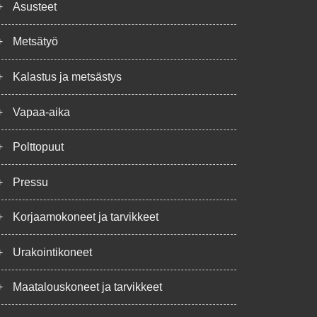
+
Asusteet
+
Metsätyö
+
Kalastus ja metsästys
+
Vapaa-aika
+
Polttopuut
+
Pressu
+
Korjaamokoneet ja tarvikkeet
+
Urakointikoneet
+
Maatalouskoneet ja tarvikkeet