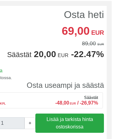
Osta heti
69,00
EUR
89,00
EUR
20,00
-22.47%
Säästät
EUR
sa
tossa.
Osta useampi ja säästä
Säästät
-48,00
/
-26,97%
 KPL
EUR
Lisää ja tarkista hinta
+
ostoskorissa