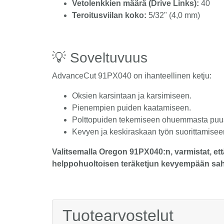
Vetolenkkien määrä (Drive Links):
40
Teroitusviilan koko:
5/32" (4,0 mm)
💡 Soveltuvuus
AdvanceCut 91PX040 on ihanteellinen ketju:
Oksien karsintaan ja karsimiseen.
Pienempien puiden kaatamiseen.
Polttopuiden tekemiseen ohuemmasta puu
Kevyen ja keskiraskaan työn suorittamisee
Valitsemalla Oregon 91PX040:n, varmistat, että
helppohuoltoisen teräketjun kevyempään sa
Tuotearvostelut