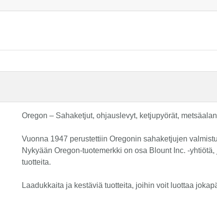
Oregon – Sahaketjut, ohjauslevyt, ketjupyörät, metsäalan 
Vuonna 1947 perustettiin Oregonin sahaketjujen valmistusyh
Nykyään Oregon-tuotemerkki on osa Blount Inc. -yhtiötä, j
tuotteita.
Laadukkaita ja kestäviä tuotteita, joihin voit luottaa joka