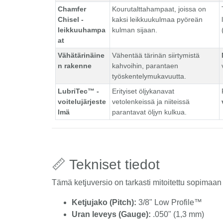
Chamfer
Kourutalttahampaat, joissa on
Chisel -
kaksi leikkuukulmaa pyöreän
leikkuuhampa
kulman sijaan.
at
Vähätärinäine
Vähentää tärinän siirtymistä
n rakenne
kahvoihin, parantaen
työskentelymukavuutta.
LubriTec™ -
Erityiset öljykanavat
voitelujärjeste
vetolenkeissä ja niiteissä
lmä
parantavat öljyn kulkua.
📏 Tekniset tiedot
Tämä ketjuversio on tarkasti mitoitettu sopimaan 
Ketjujako (Pitch):
3/8" Low Profile™
Uran leveys (Gauge):
.050" (1,3 mm)