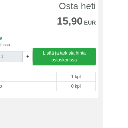
Osta heti
15,90
EUR
sa
tossa.
Lisää ja tarkista hinta
+
ostoskorissa
1 kpl
o
0 kpl