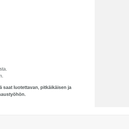
sta.
n.
 saat luotettavan, pitkäikäisen ja
haustyöhön.