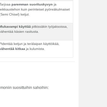
Tarjoaa
paremman suorituskyvyn
ja
leikkaustehon kuin perinteiset pyöreäkulmaiset
(Semi Chisel) ketjut.
Mukavampi käyttää
pitkissäkin työjaksoissa,
vähentää käsien rasitusta.
Pidentää ketjun ja terälaipan käyttöikää,
vähentää kitkaa
ja kulumista.
moniin suosittuihin sahoihin: