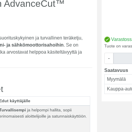
on AdvanceCut™
uorituskykyinen ja turvallinen teräketju,
Varastos
ni- ja sähkömoottorisahoihin
. Se on
Tuote on varas
jotka arvostavat helppoa käsiteltävyyttä ja
-
Saatavuus
Myymälä
t
Kauppa-aut
Edut käyttäjälle
Turvallisempi
ja helpompi hallita, sopii
erinomaisesti aloittelijoille ja satunnaiskäyttöön.