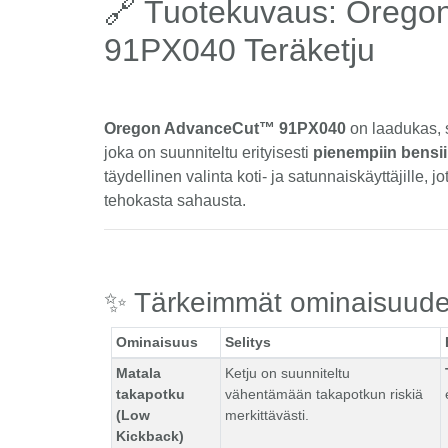
🔗 Tuotekuvaus: Oreg
91PX040 Teräketju
Oregon AdvanceCut™ 91PX040
on laadukas, s
joka on suunniteltu erityisesti
pienempiin bensii
täydellinen valinta koti- ja satunnaiskäyttäjille, 
tehokasta sahausta.
✨ Tärkeimmät ominaisuude
Ominaisuus
Selitys
Matala
Ketju on suunniteltu
takapotku
vähentämään takapotkun riskiä
(Low
merkittävästi.
Kickback)