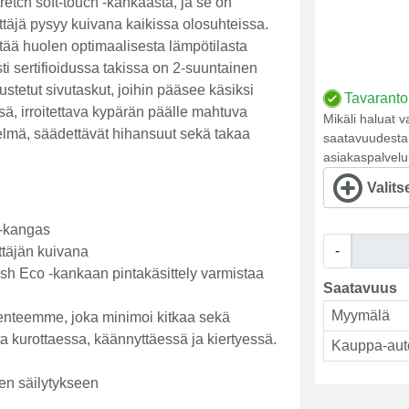
retch soft-touch -kankaasta, ja se on
ttäjä pysyy kuivana kaikissa olosuhteissa.
tää huolen optimaalisesta lämpötilasta
i sertifioidussa takissa on 2-suuntainen
rustetut sivutaskut, joihin pääsee käsiksi
Tavaranto
ä, irroitettava kypärän päälle mahtuva
Mikäli haluat v
telmä, säädettävät hihansuut sekä takaa
saatavuudesta,
asiakaspalvelu
Valits
h-kangas
-
ttäjän kuivana
 Eco -kankaan pintakäsittely varmistaa
Saatavuus
Myymälä
enteemme, joka minimoi kitkaa sekä
ta kurottaessa, käännyttäessä ja kiertyessä.
Kauppa-aut
een säilytykseen