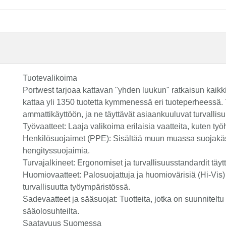
Tuotevalikoima
Portwest tarjoaa kattavan "yhden luukun" ratkaisun kaikki
kattaa yli 1350 tuotetta kymmenessä eri tuoteperheessä. Tu
ammattikäyttöön, ja ne täyttävät asiaankuuluvat turvallisu
Työvaatteet: Laaja valikoima erilaisia vaatteita, kuten työ
Henkilösuojaimet (PPE): Sisältää muun muassa suojakäsi
hengityssuojaimia.
Turvajalkineet: Ergonomiset ja turvallisuusstandardit täytt
Huomiovaatteet: Palosuojattuja ja huomiovärisiä (Hi-Vis) 
turvallisuutta työympäristössä.
Sadevaatteet ja sääsuojat: Tuotteita, jotka on suunniteltu 
sääolosuhteilta.
Saatavuus Suomessa