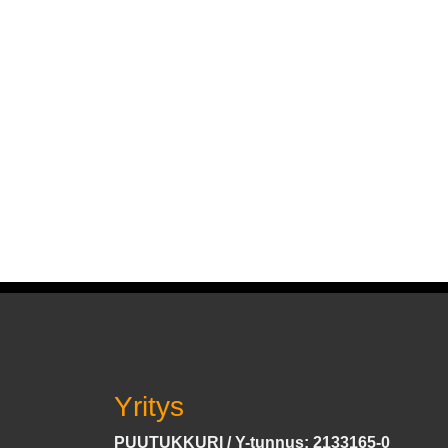
Yritys
PUUTUKKURI / Y-tunnus: 2133165-0