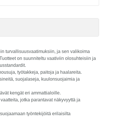
in turvallisuusvaatimuksiin, ja sen valikoima
otteet on suunniteltu vaativiin olosuhteisiin ja
usstandardit.
housuja, työtakkeja, paitoja ja haalareita.
neitä, suojalaseja, kuulonsuojaimia ja
ävät kengät eri ammattialoille.
vaatteita, jotka parantavat näkyvyyttä ja
suojaamaan työntekijöitä erilaisilta