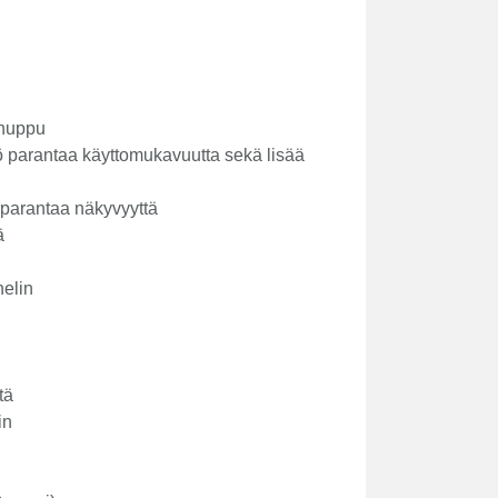
 huppu
ö parantaa käyttomukavuutta sekä lisää
 parantaa näkyvyyttä
ä
helin
tä
in