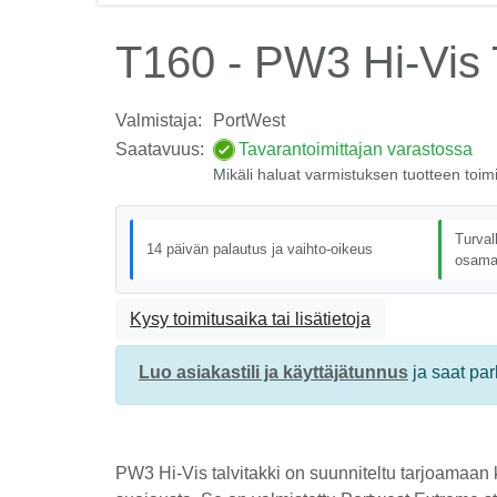
T160 - PW3 Hi-Vis T
Valmistaja:
PortWest
Saatavuus:
Tavarantoimittajan varastossa
Mikäli haluat varmistuksen tuotteen toim
Turval
14 päivän palautus ja vaihto-oikeus
osama
Kysy toimitusaika tai lisätietoja
Luo asiakastili ja käyttäjätunnus
ja saat pa
PW3 Hi-Vis talvitakki on suunniteltu tarjoamaan 