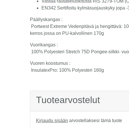
Vastaa rautatieluokitusta RIS 3279-TOM (O
EN342 Sertifioitu kylmäsuojauskyky jopa 
Päällyskangas :
Portwest Extreme Vedenpitävä ja hengittävä: 10
kerros jossa on PU-kalvollinen 170g
Vuorikangas :
100% Polyesteri Stretch 75D Pongee-silkki- vuo
Vuoren koostumus :
InsulatexPro: 100% Polyesteri 160g
Tuotearvostelut
Kirjaudu sisään
arvostellaksesi tämä tuote