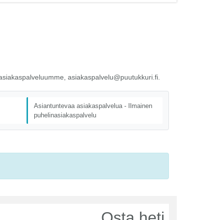
ä asiakaspalveluumme, asiakaspalvelu@puutukkuri.fi.
Asiantuntevaa asiakaspalvelua - Ilmainen
puhelinasiakaspalvelu
Osta heti