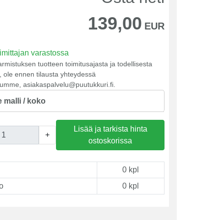
139,00
EUR
imittajan varastossa
armistuksen tuotteen toimitusajasta ja todellisesta
 ole ennen tilausta yhteydessä
umme, asiakaspalvelu@puutukkuri.fi.
e malli / koko
Lisää ja tarkista hinta
+
ostoskorissa
0 kpl
o
0 kpl