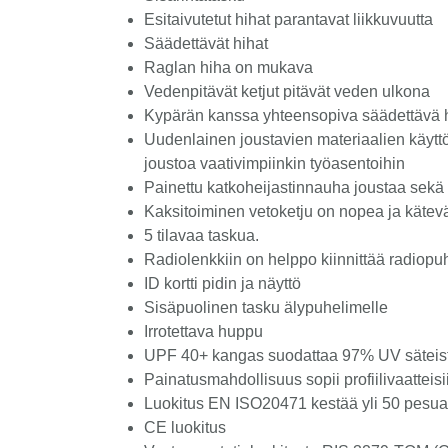
Esitaivutetut hihat parantavat liikkuvuutta
Säädettävät hihat
Raglan hiha on mukava
Vedenpitävät ketjut pitävät veden ulkona
Kypärän kanssa yhteensopiva säädettävä
Uudenlainen joustavien materiaalien käytt
joustoa vaativimpiinkin työasentoihin
Painettu katkoheijastinnauha joustaa sekä
Kaksitoiminen vetoketju on nopea ja kätev
5 tilavaa taskua.
Radiolenkkiin on helppo kiinnittää radiopu
ID kortti pidin ja näyttö
Sisäpuolinen tasku älypuhelimelle
Irrotettava huppu
UPF 40+ kangas suodattaa 97% UV säteis
Painatusmahdollisuus sopii profiilivaatteisi
Luokitus EN ISO20471 kestää yli 50 pesua
CE luokitus