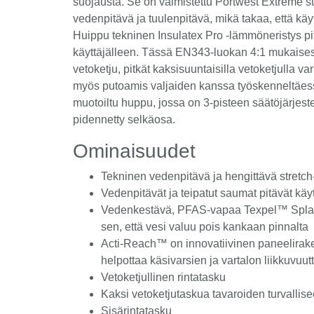
suojausta. Se on valmistettu Portwest Extreme st
vedenpitävä ja tuulenpitävä, mikä takaa, että käy
Huippu tekninen Insulatex Pro -lämmöneristys pi
käyttäjälleen. Tässä EN343-luokan 4:1 mukaisest
vetoketju, pitkät kaksisuuntaisilla vetoketjulla va
myös putoamis valjaiden kanssa työskenneltäess
muotoiltu huppu, jossa on 3-pisteen säätöjärjes
pidennetty selkäosa.
Ominaisuudet
Tekninen vedenpitävä ja hengittävä stretc
Vedenpitävät ja teipatut saumat pitävät käy
Vedenkestävä, PFAS-vapaa Texpel™ Splash
sen, että vesi valuu pois kankaan pinnalta
Acti-Reach™ on innovatiivinen paneelirak
helpottaa käsivarsien ja vartalon liikkuvuut
Vetoketjullinen rintatasku
Kaksi vetoketjutaskua tavaroiden turvallis
Sisärintatasku