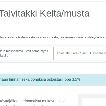
alvitakki Kelta/musta
itusajasta ja todellisesta saatavuudesta, ole ennen tilausta yhteydess
lista maksamista - Voit ostaa myös
Arvostele tuote - Saat 5 € etusetelin
ksulla
rhaan hinnan sekä bonuksia ostoistasi jopa 3,5%.
käyttäjälleen erinomaista mukavuutta ja