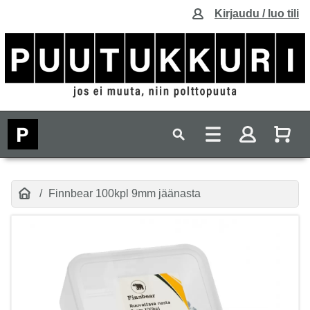
Kirjaudu / luo tili
Finnbear 100kpl 9mm jäänasta