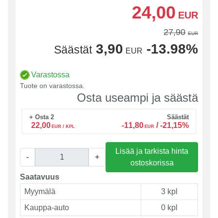
24,00
EUR
27,90
EUR
3,90
-13.98%
Säästät
EUR
Varastossa
Tuote on varastossa.
Osta useampi ja säästä
+ Osta 2
Säästät
22,00
-11,80
/
-21,15%
EUR / KPL
EUR
Lisää ja tarkista hinta
-
+
ostoskorissa
Saatavuus
Myymälä
3 kpl
Kauppa-auto
0 kpl