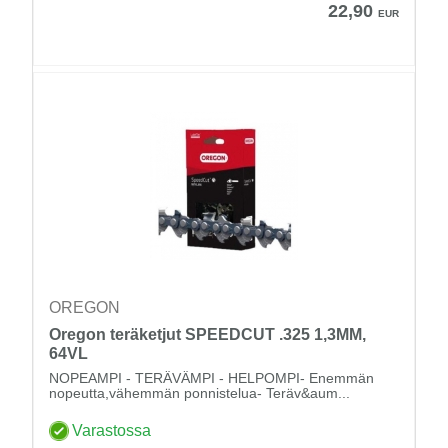
22,90
EUR
OREGON
Oregon teräketjut SPEEDCUT .325 1,3MM,
64VL
NOPEAMPI - TERÄVÄMPI - HELPOMPI- Enemmän
nopeutta,vähemmän ponnistelua- Teräv&aum...
Varastossa