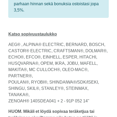
parhaan hinnan sekä bonuksia ostoistasi jopa
3,5%.
Katso sopivuustaulukko
AEG® , ALPINA® ELECTRIC, BERNARD, BOSCH,
CASTOR® ELECTRIC, CRAFTSMAN®, DOLMAR®,
ECHO®, EFCO®, EINHELL, ESPER, HITACHI,
HUSQVARNA®, OPEM, IKRA, JOBU, MAFELL,
MAKITA®, MC CULLOCH®, OLEO-MAC®,
PARTNER®,
POULAN®, RYOBI®, SHINDAIWA®/SDK/ISEKI,
SHINGU, SKIL®, STANLEY®, STEINMAX,
TANAKA®,
ZENOAH® 140SDEA041 + 2 - 91P 052 14"
HUOM. Mikäli et löydä sopivaa teräketjua tai