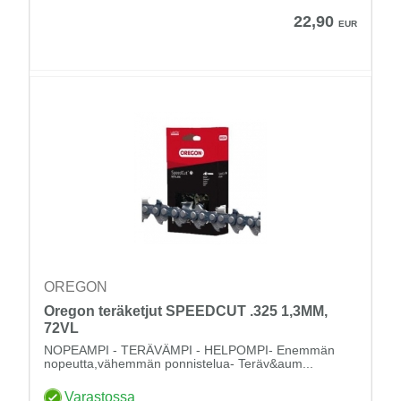
22,90
EUR
OREGON
Oregon teräketjut SPEEDCUT .325 1,3MM,
72VL
NOPEAMPI - TERÄVÄMPI - HELPOMPI- Enemmän
nopeutta,vähemmän ponnistelua- Teräv&aum...
Varastossa