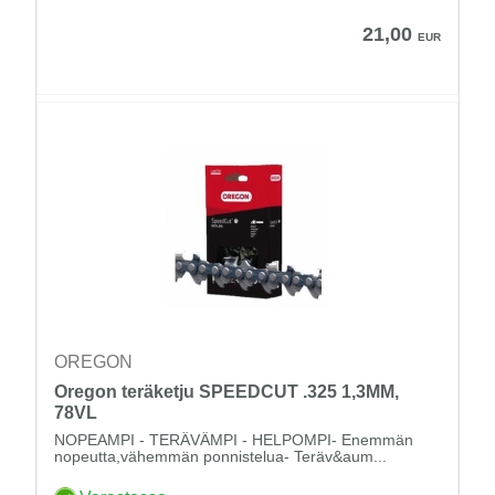
21,00
EUR
OREGON
Oregon teräketju SPEEDCUT .325 1,3MM,
78VL
NOPEAMPI - TERÄVÄMPI - HELPOMPI- Enemmän
nopeutta,vähemmän ponnistelua- Teräv&aum...