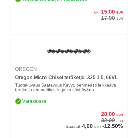
15,00
Alk.
EUR
17,90
EUR
OREGON
Oregon Micro-Chisel teräketju .325 1.5, 66VL
Tuotekuvaus Saatavuus Kevyt, pehmeästi leikkaava
teräketju ammattilaisille,jotka käyttäv&au...
Varastossa
28,00
EUR
32,00
EUR
4,00
-12.50%
Säästät
EUR