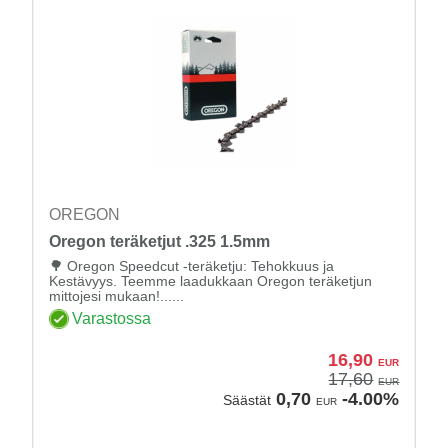
OREGON
Oregon teräketjut .325 1.5mm
🌳 Oregon Speedcut -teräketju: Tehokkuus ja
Kestävyys. Teemme laadukkaan Oregon teräketjun
mittojesi mukaan!......
Varastossa
16,90
EUR
17,60
EUR
0,70
-4.00%
Säästät
EUR