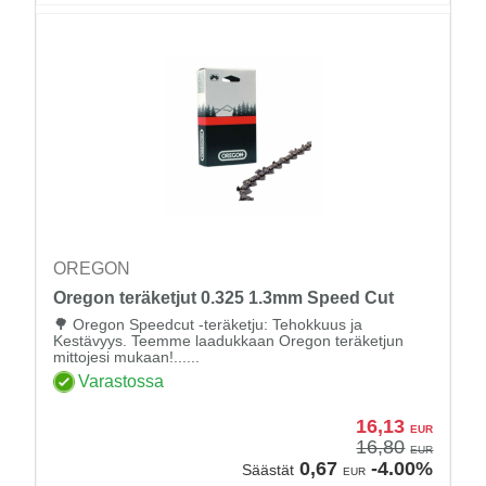
OREGON
Oregon teräketjut 0.325 1.3mm Speed Cut
🌳 Oregon Speedcut -teräketju: Tehokkuus ja
Kestävyys. Teemme laadukkaan Oregon teräketjun
mittojesi mukaan!......
Varastossa
16,13
EUR
16,80
EUR
0,67
-4.00%
Säästät
EUR