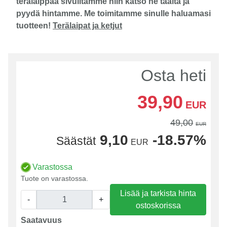
terälaippaa sivuiltamme niin katso ne täältä ja
pyydä hintamme. Me toimitamme sinulle haluamasi
tuotteen!
Terälaipat ja ketjut
Osta heti
39,90
EUR
49,00
EUR
9,10
-18.57%
Säästät
EUR
Varastossa
Tuote on varastossa.
Lisää ja tarkista hinta
-
+
ostoskorissa
Saatavuus